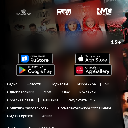
12+
Радио
Новости
Подкасты
Избранное
VK
Одноклассники
MAX
О нас
Контакты
Обратная связь
Вещание
Результаты СОУТ
Политика безопасности
Пользовательское соглашение
Выдача призов
Акции