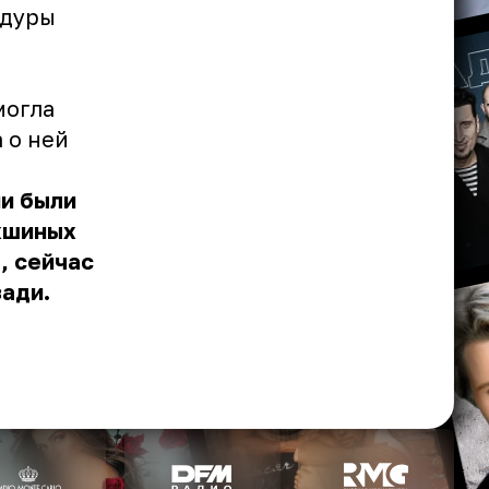
едуры
могла
 о ней
и были
кшиных
, сейчас
зади.