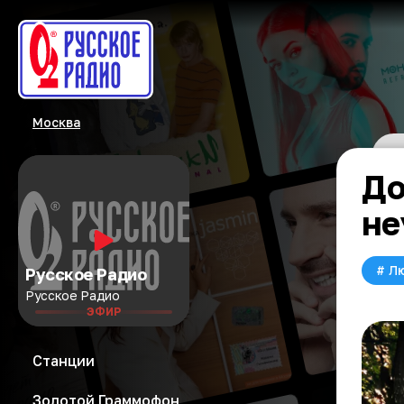
Москва
До
не
#
Л
Русское Радио
Русское Радио
ЭФИР
Станции
Золотой Граммофон