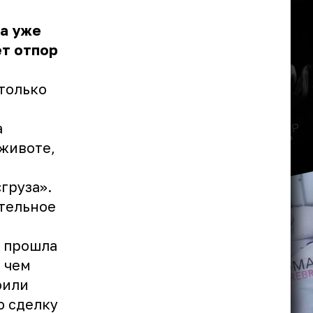
на уже
ёт отпор
 только
а
 животе,
груза».
ительное
я прошла
 чем
оили
ю сделку