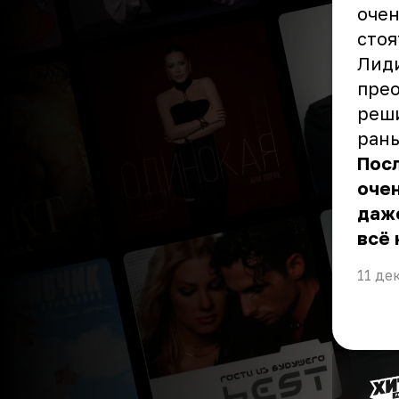
очен
стоя
Лиди
прео
реши
рань
Пос
оче
даже
всё 
11 де