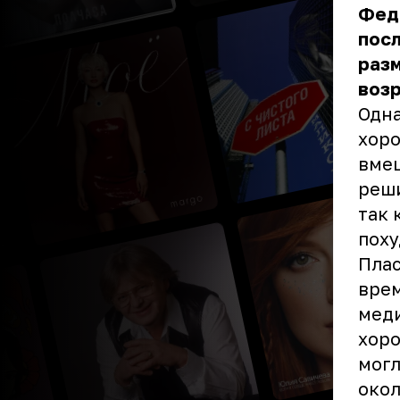
Фед
посл
разм
возр
Одна
хоро
вмеш
реши
так 
поху
Плас
врем
меди
хоро
могл
окол