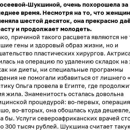
осеевой-Шукшиной, очень похорошела за
еднее время. Несмотря на то, что женщи
еняла шестой десяток, она прекрасно да
асту и продолжает молодеть.
ко, причиной такого расцвета являются не
шие гены и здоровый образ жизни, но и
ательство пластических хирургов. Актрис
лась на операцию по удалению складок на
как ни диеты, ни специальные программы
дения не помогали избавиться от лишнего «
тику Ольга провела в Египте, где продолж
я жила. Знаменитость осталась довольна
цинской процедурой: во-первых, операци
шо, во-вторых, она обошлась куда дешевле,
а бы. Услуги североафриканских врачей ст
о 300 тысяч рублей. Шукшина считает таку