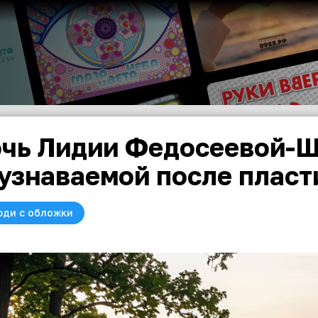
чь Лидии Федосеевой-Ш
узнаваемой после пласт
юди с обложки