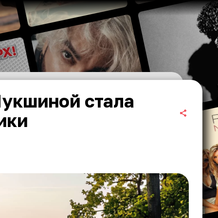
укшиной стала
ики