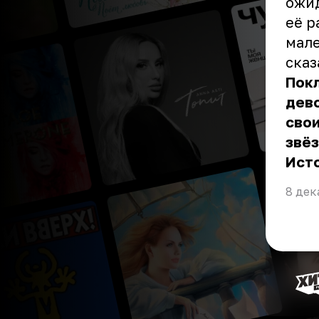
ожид
её р
мале
сказ
Покл
дево
свои
звёз
Ист
8 дек