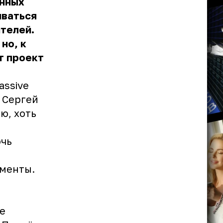
ённых
иваться
телей.
но, к
т проект
assive
 Сергей
ю, хоть
очь
менты.
не