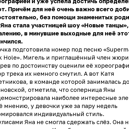
еографией и уже успела достичь определ
т. Причём для неё очень важно всего доб
стоятельно, без помощи знаменитых роди
 Яна стала участницей шоу «Новые танцы», 
лению, в минувшие выходные для неё это
нчился.
чка подготовила номер под песню «Superm
k Hole». Мигель и приглашённый член жюри
рев по достоинству оценили её хореографи
р трека их немного смутил. А вот Катя
тникова, в команде которой занималась д
новской, отметила, что соперница Яны
демонстрировала наиболее интересные эле
ё мнению, у девочки уже за пару недель
мировался индивидуальный стиль.
улисами Яна не смогла сдержать слёз. Она 