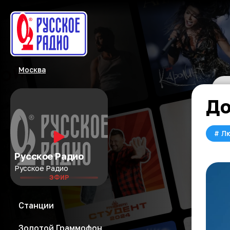
Москва
До
#
Л
Русское Радио
Русское Радио
ЭФИР
Станции
Золотой Граммофон