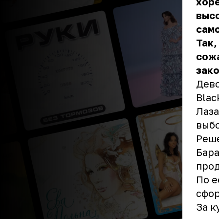
хор
высо
само
Так,
сожа
зако
Дево
Blac
Лаза
выбо
Реше
Бара
про
По е
сфор
За к