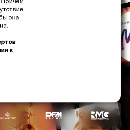
. Причём
сутствие
бы она
на.
о
ертов
ии к