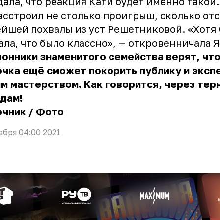
ала, что реакция Кати будет именно такой
асстроил не столько проигрыш, сколько от
йшей похвалы из уст Решетниковой. «Хотя 
ала, что было классно», — откровенничала Я
онники знаменитого семейства верят, чт
чка ещё сможет покорить публику и эксп
м мастерством. Как говорится, через терн
дам!
очник
/
Фото
абря 04:00 2021