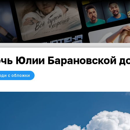
чь Юлии Барановской до
юди с обложки