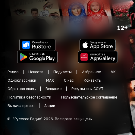
12+
Радио
Новости
Подкасты
Избранное
VK
Одноклассники
MAX
О нас
Контакты
Обратная связь
Вещание
Результаты СОУТ
Политика безопасности
Пользовательское соглашение
Выдача призов
Акции
©
"
Русское Радио
"
2026
.
Все права защищены