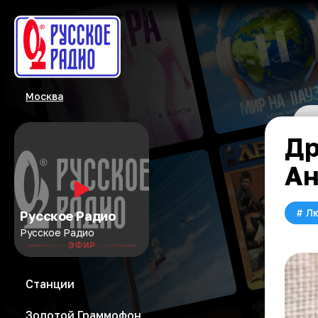
Москва
Др
Ан
#
Л
Русское Радио
Русское Радио
ЭФИР
Станции
Золотой Граммофон