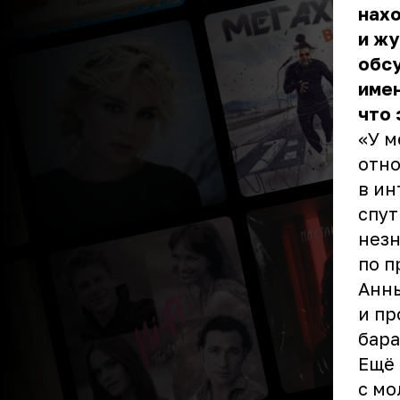
нахо
и жу
обс
имен
что 
«У м
отно
в ин
спут
незн
по п
Анны
и пр
бара
Ещё 
с мо