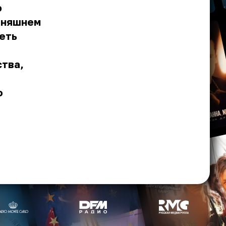
ю
одняшнем
меть
ства,
о