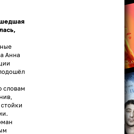
ошедшая
лась,
зные
ла Анна
еции
 подошёл
о словам
нив,
 стойки
ми.
оман
рым