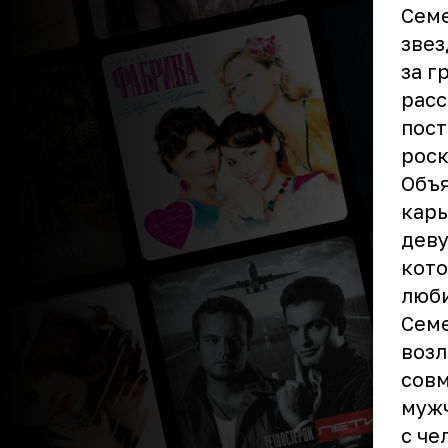
Семе
звез
за г
расс
пост
роск
Объя
карь
деву
кото
люби
Сем
возл
совм
мужч
с че