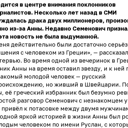
дится в центре внимания поклонников
рналистов. Несколько лет назад в СМИ
уждалась драка двух миллионеров, произ
но из-за Анны. Недавно Семенович призна
эта новость не была выдуманной.
еня действительно были достаточно серьё
шения с человеком из Греции», — рассказа
тервью. Во время одной из вечеринок в Гр
ник Анны на время оставил звезду, и к ней
акомый молодой человек — русский
роисхождению, но живший в Швейцарии. П
, её греческий избранник был безумно рев
остой разговор
Семенович
с незнакомцем у
 привёл к потасовке между двумя мужчина
одной яркой историей в жизни Анны был р
лодым человеком по имени Руслан, с кото