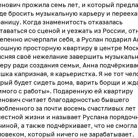
нович прожила семь лет, и который предл
де бросить музыкальную карьеру и перееха
раницу. Когда знаменитость отказалась
таваться со сценой и уезжать из России, о
епенно исчерпали себя, а Руслан подарил 
ошную просторную квартиру в центре Мос
сняя своё нежелание завершить музыкаль
еру ради создания семьи, Анна подчёркивае
шка капризная, я карьеристка. Я не тот чел
рый будет сидеть дома, варить борщи и жд
мого с работы». Подаренную ей квартиру
енович
считает благодарностью бывшего
юбленного за почти восемь счастливых лет
естной жизни и называет Руслана порядоч
иной, а также подчёркивает, что не смогла
ловеком, который ничего не зарабатывает.