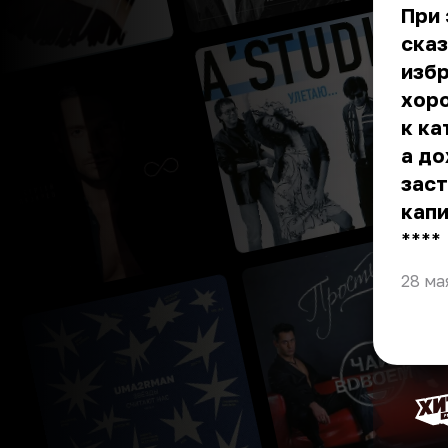
При 
сказ
избр
хоро
к ка
а до
заст
капи
** **
28 ма