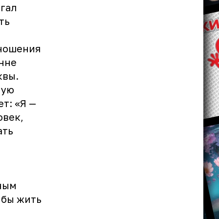
агал
ть
тношения
Анне
квы.
ную
т: «Я —
овек,
ать
ным
 бы жить