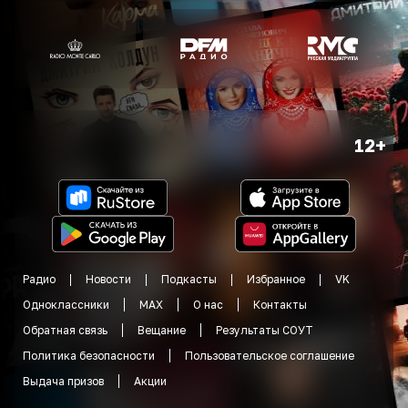
12+
Радио
Новости
Подкасты
Избранное
VK
Одноклассники
MAX
О нас
Контакты
Обратная связь
Вещание
Результаты СОУТ
Политика безопасности
Пользовательское соглашение
Выдача призов
Акции