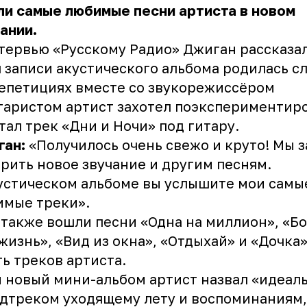
и самые любимые песни артиста в новом
ании.
тервью «Русскому Радио» Джиган рассказал
 записи акустического альбома родилась с
епетициях вместе со звукорежиссёром
таристом артист захотел поэкспериментиро
тал трек «Дни и Ночи» под гитару.
ган:
«Получилось очень свежо и круто! Мы 
рить новое звучание и другим песням.
устическом альбоме вы услышите мои самы
имые треки».
 также вошли песни «Одна на миллион», «Б
жизнь», «Вид из окна», «Отдыхай» и «Дочка»
ь треков артиста.
 новый мини-альбом артист назвал «идеал
дтреком уходящему лету и воспоминаниям,