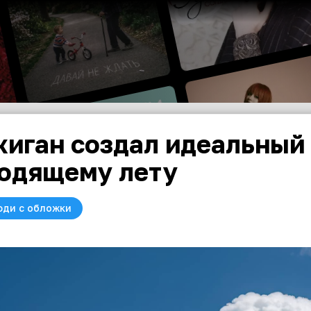
иган создал идеальный
одящему лету
юди с обложки