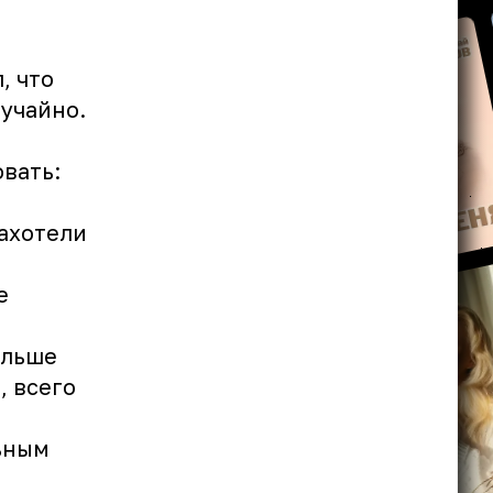
, что
лучайно.
вать:
захотели
е
ольше
, всего
ьным