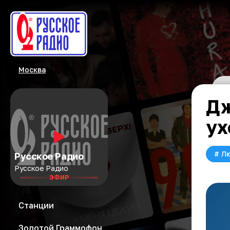
Москва
Дж
ух
#
Л
Русское Радио
Русское Радио
ЭФИР
Станции
Золотой Граммофон