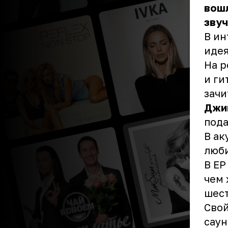
вошл
звуч
В ин
идея
На р
и ги
зачи
Джи
пода
В ак
люб
В EP
чем 
шест
Свой
саун