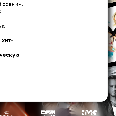
 осени».
о
ую
 хит-
ическую