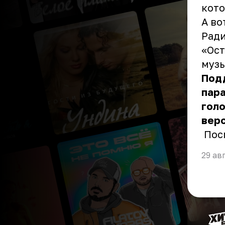
кото
А во
Ради
«Ост
музы
Подд
пар
гол
верс
Пос
29 ав