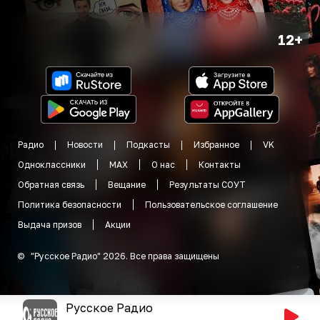
12+
Радио
Новости
Подкасты
Избранное
VK
Одноклассники
MAX
О нас
Контакты
Обратная связь
Вещание
Результаты СОУТ
Политика безопасности
Пользовательское соглашение
Выдача призов
Акции
©
"
Русское Радио
"
2026
.
Все права защищены
Русское Радио