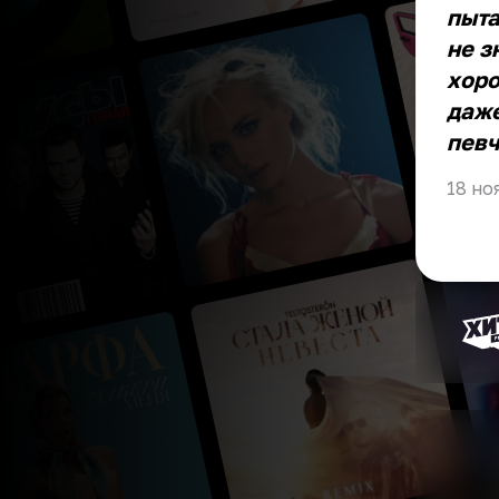
пыта
не з
хоро
даже
певч
18 но