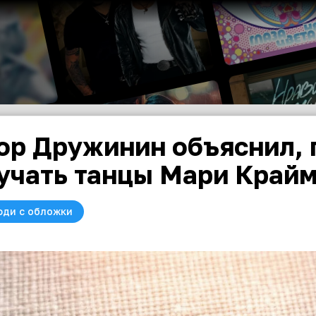
ор Дружинин объяснил, 
учать танцы Мари Край
юди с обложки