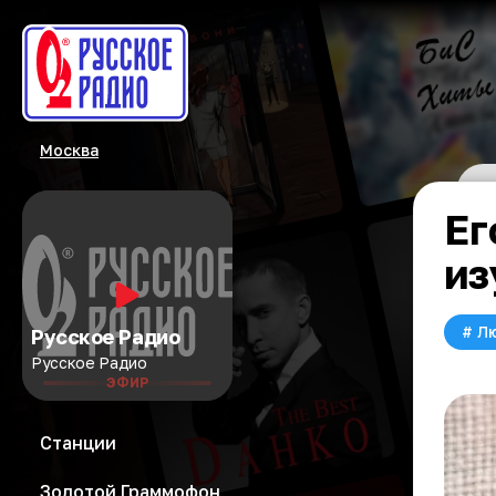
Москва
Ег
из
#
Л
Русское Радио
Русское Радио
ЭФИР
Станции
Золотой Граммофон