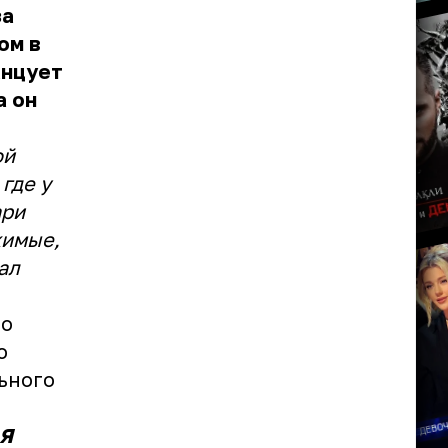
за
ом в
анцует
а он
ой
где у
ари
жимые,
ал
ло
о
ьного
 Я