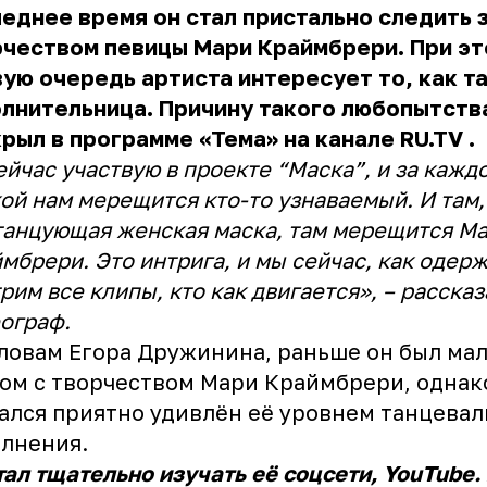
еднее время он стал пристально следить 
чеством певицы Мари Краймбрери. При эт
ую очередь артиста интересует то, как т
лнительница. Причину такого любопытств
рыл в программе «Тема» на канале
RU.TV
.
ейчас участвую в проекте “Маска”, и за кажд
ой нам мерещится кто-то узнаваемый. И там, 
танцующая женская маска, там мерещится М
мбрери. Это интрига, и мы сейчас, как одер
рим все клипы, кто как двигается», – рассказ
ограф.
ловам Егора Дружинина, раньше он был ма
ом с творчеством Мари Краймбрери, однак
ался приятно удивлён её уровнем танцевал
олнения.
тал тщательно изучать её соцсети, YouTube.