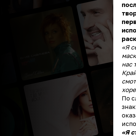
посл
твор
перв
испо
раск
«Я с
маск
нас 
Край
смот
хоре
По с
знак
оказ
исп
«Я с