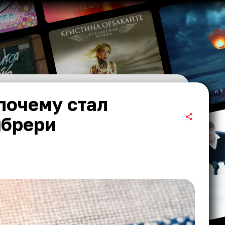
почему стал
мбрери