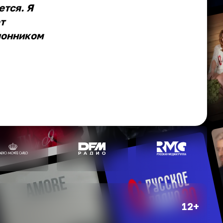
ется. Я
т
лонником
12+