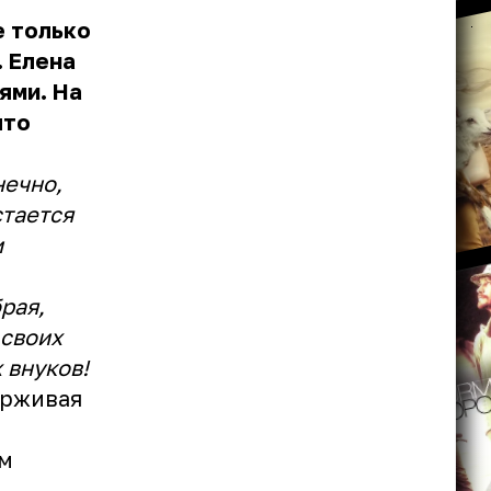
е только
. Елена
ями. На
что
нечно,
стается
и
рая,
 своих
 внуков!
ерживая
ым