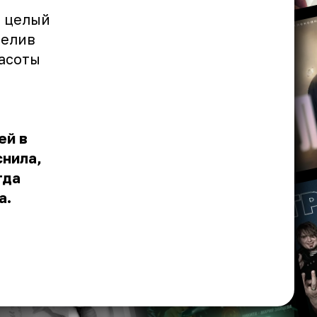
ю целый
делив
расоты
ей в
снила,
гда
а.