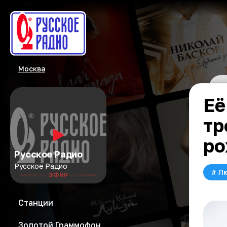
Москва
Её
тр
ро
Русское Радио
Русское Радио
#
Л
ЭФИР
Станции
Золотой Граммофон