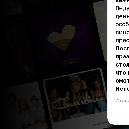
Веду
день
особ
вино
прео
Посл
праз
стол
что 
смот
Ист
25 ап