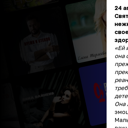
24 а
Свят
нежн
свое
здо
«Ей 
она 
преж
прек
реан
треб
дете
Она 
эмоц
Малы
важн