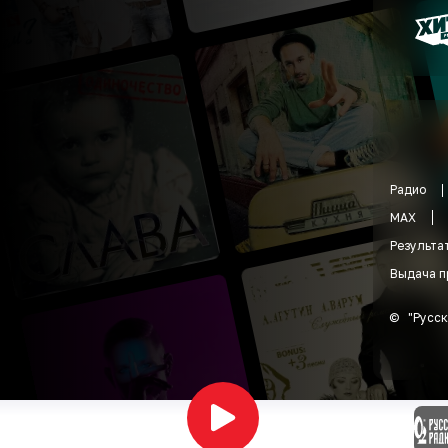
Радио
MAX
Результа
Выдача п
©
"
Русск