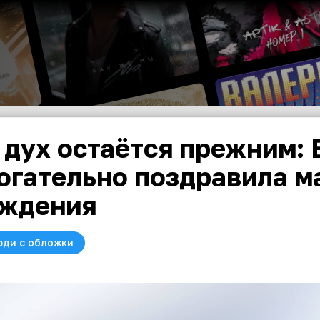
 дух остаётся прежним:
огательно поздравила м
ждения
юди с обложки