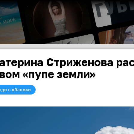
атерина Стриженова рас
вом «пупе земли»
юди с обложки