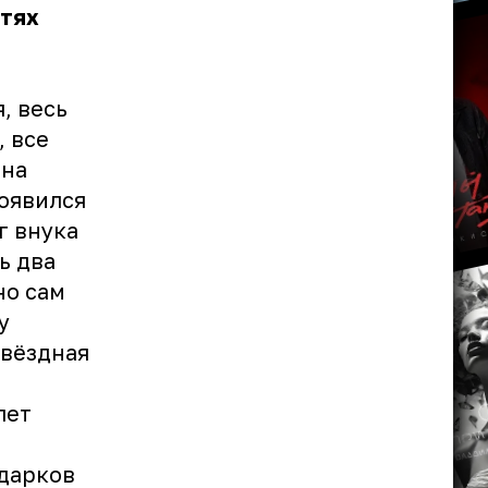
стях
, весь
, все
ана
появился
г внука
ь два
но сам
у
звёздная
лет
дарков