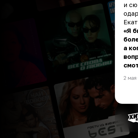
и сю
одар
Ека
«Я б
боле
а ко
вопр
смот
2 мая