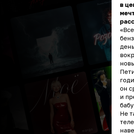
в це
мечт
расс
«Все
бенз
день
вокр
новы
Пети
годи
он с
и пр
бабу
Не т
теле
наве