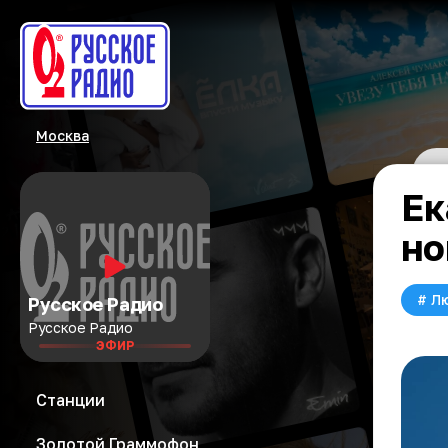
Москва
Ек
но
#
Л
Русское Радио
Русское Радио
ЭФИР
Станции
Золотой Граммофон