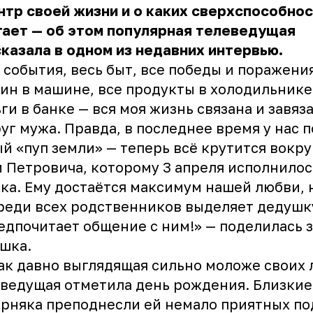
нтр своей жизни и о каких сверхспособно
ает — об этом популярная телеведущая
казала в одном из недавних интервью.
 события, весь быт, все победы и поражения
ин в машине, все продукты в холодильнике
ги в банке — вся моя жизнь связана и завяз
уг мужа. Правда, в последнее время у нас 
й «пуп земли» — теперь всё крутится вокру
 Петровича, которому 3 апреля исполнилос
ка. Ему достаётся максимум нашей любви, 
реди всех родственников выделяет дедушк
едпочитает общение с ним!» — поделилась 
шка.
ак давно выглядящая сильно моложе своих 
ведущая отметила день рождения. Близкие
рняка преподнесли ей немало приятных по