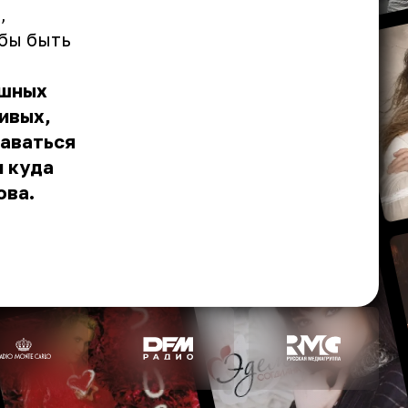
,
бы быть
ашных
ивых,
даваться
и куда
ова.