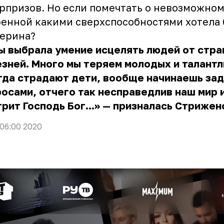
рпризов. Но если помечтать о невозможном
енной какими сверхспособностями хотела 
терина
?
ы выбрала умение исцелять людей от стр
зней. Много мы теряем молодых и талантл
гда страдают дети, вообще начинаешь за
осами, отчего так несправедлив наш мир 
рит Господь Бог...» — призналась Стрижен
 06:00 2020