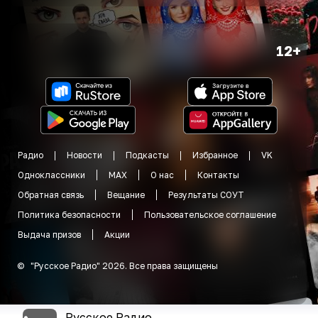
12+
Радио
Новости
Подкасты
Избранное
VK
Одноклассники
MAX
О нас
Контакты
Обратная связь
Вещание
Результаты СОУТ
Политика безопасности
Пользовательское соглашение
Выдача призов
Акции
©
"
Русское Радио
"
2026
.
Все права защищены
Русское Радио