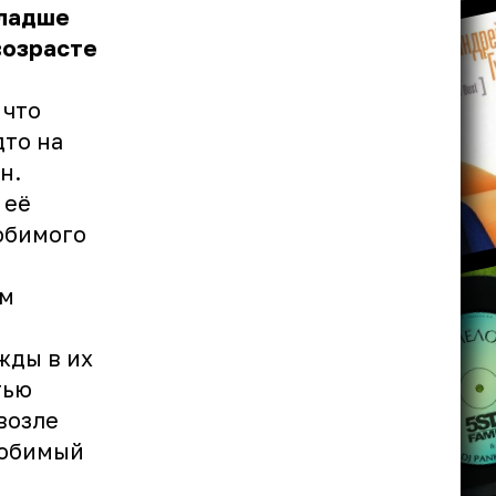
младше
возрасте
 что
дто на
н.
 её
юбимого
им
жды в их
тью
возле
любимый