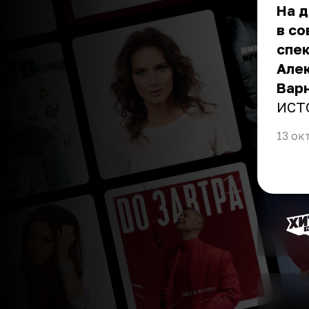
На 
в со
спек
Алек
Варн
ИСТ
13 ок