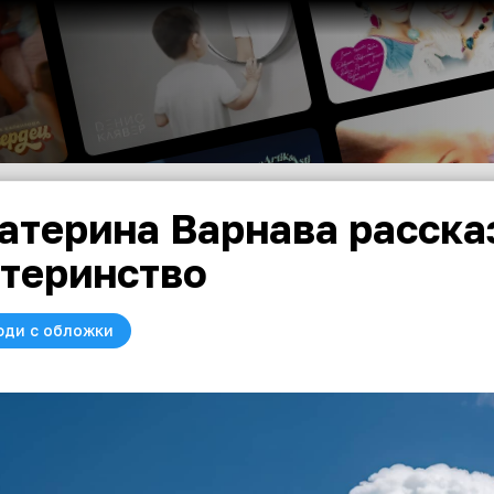
атерина Варнава рассказ
теринство
юди с обложки