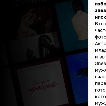
изб
звез
ниск
В от
част
фото
Актр
млад
и вы
Звез
мужч
счас
паре
гото
кото
муж,