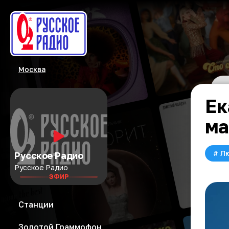
Москва
Ек
ма
#
Л
Русское Радио
Русское Радио
ЭФИР
Станции
Золотой Граммофон