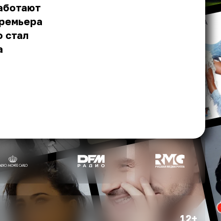
аботают
премьера
о стал
а
12+