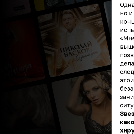
Одна
но и
конц
исп
«Мне
выше
позв
дела
след
этои
беза
зани
ситу
Звез
како
хиру