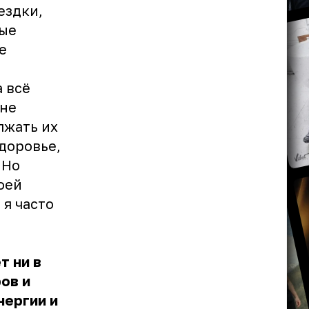
ездки,
ные
е
 всё
мне
лжать их
здоровье,
 Но
оей
я часто
т ни в
ов и
нергии и