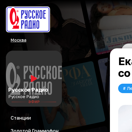
Москва
Ек
со
#
Л
Русское Радио
Русское Радио
ЭФИР
Станции
Золотой Граммофон