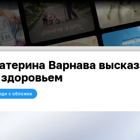
атерина Варнава высказ
 здоровьем
юди с обложки