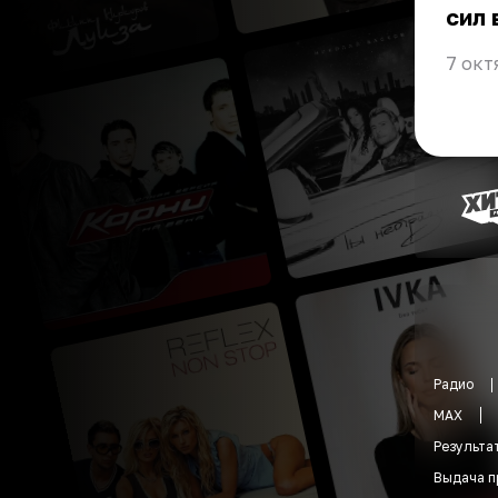
сил 
7 окт
Радио
MAX
Результа
Выдача п