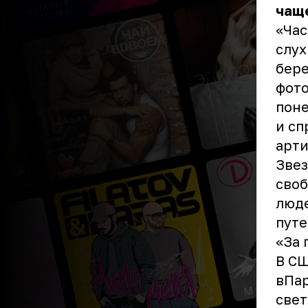
чаще
«Час
слух
бере
фото
поне
и сп
арти
Звез
своб
люде
путе
«За 
В СШ
вПар
свет