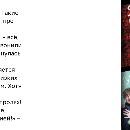
– такие
т про
 – всё,
звонили
бнулась
яется
лизких
м. Хотя
тролях!
е,
ей!» –