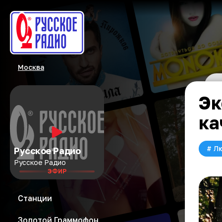
Москва
Эк
ка
#
Л
Русское Радио
Русское Радио
ЭФИР
Станции
Золотой Граммофон