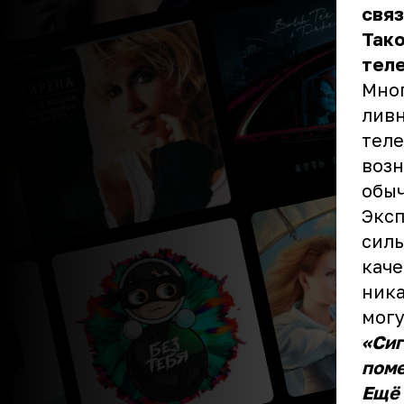
связ
Тако
тел
Мног
ливн
теле
возн
обыч
Эксп
силь
каче
ника
могу
«Сиг
поме
Ещё 