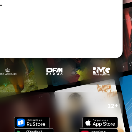
—
12+