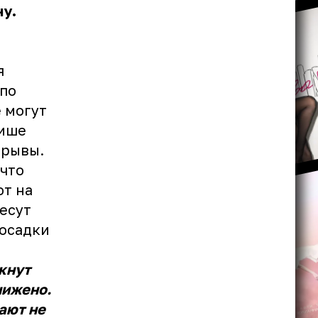
ну.
я
 по
 могут
тише
брывы.
что
т на
есут
 осадки
кнут
нижено.
ают не