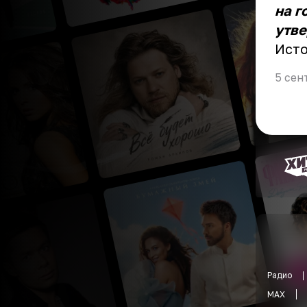
на г
утве
Ист
5 сен
Радио
MAX