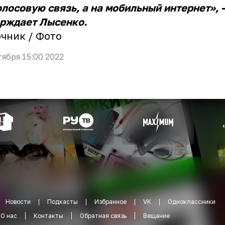
олосовую связь, а на мобильный интернет», 
рждает Лысенко.
очник
/
Фото
тября 15:00 2022
Новости
Подкасты
Избранное
VK
Одноклассники
О нас
Контакты
Обратная связь
Вещание