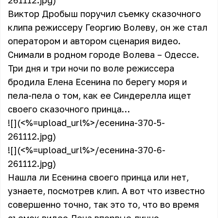
261112.jpg)
Виктор Дробыш поручил съемку сказочного
клипа режиссеру Георгию Волеву, он же стал
оператором и автором сценария видео.
Снимали в родном городе Волева – Одессе.
Три дня и три ночи по воле режиссера
бродила Елена Есенина по берегу моря и
пела-пела о том, как ее Синдерелла ищет
своего сказочного принца…
![](<%=upload_url%>/есенина-370-5-
261112.jpg)
![](<%=upload_url%>/есенина-370-6-
261112.jpg)
Нашла ли Есенина своего принца или нет,
узнаете, посмотрев клип. А вот что известно
совершенно точно, так это то, что во время