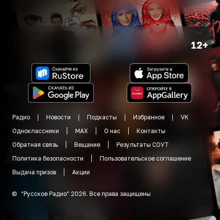
12+
Радио
Новости
Подкасты
Избранное
VK
Одноклассники
MAX
О нас
Контакты
Обратная связь
Вещание
Результаты СОУТ
Политика безопасности
Пользовательское соглашение
Выдача призов
Акции
©
"
Русское Радио
"
2026
.
Все права защищены