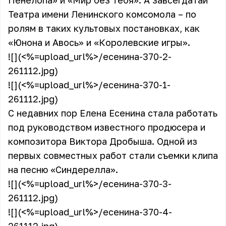
Пенелопа» и «Мир без тебя». А завсегдатаи
Театра имени Ленинского комсомола – по
ролям в таких культовых постановках, как
«Юнона и Авось» и «Королевские игры».
![](<%=upload_url%>/есенина-370-2-
261112.jpg)
![](<%=upload_url%>/есенина-370-1-
261112.jpg)
С недавних пор Елена Есенина стала работать
под руководством известного продюсера и
композитора Виктора Дробыша. Одной из
первых совместных работ стали съемки клипа
на песню «Синдерелла».
![](<%=upload_url%>/есенина-370-3-
261112.jpg)
![](<%=upload_url%>/есенина-370-4-