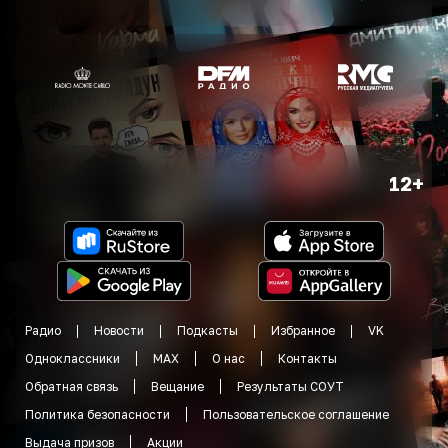
12+
Радио
Новости
Подкасты
Избранное
VK
Одноклассники
MAX
О нас
Контакты
Обратная связь
Вещание
Результаты СОУТ
Политика безопасности
Пользовательское соглашение
Выдача призов
Акции