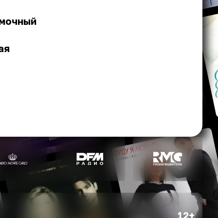
ёмочный
ая
12+