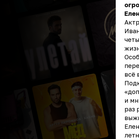
огр
Елен
Актр
Иван
четы
жизн
Особ
пере
всё 
Подк
«доп
и мн
раз 
выж
Елен
летн