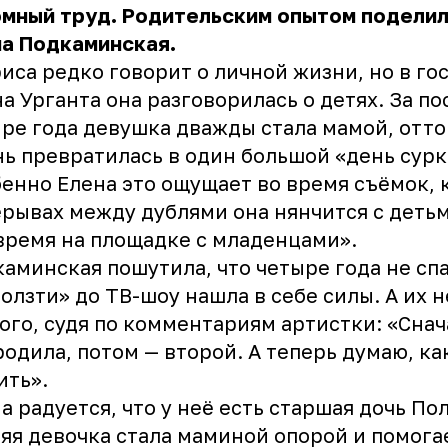
омный труд. Родительским опытом подели
а Подкаминская.
иса редко говорит о личной жизни, но в гос
а Урганта она разговорилась о детях. За п
ре года девушка дважды стала мамой, отто
ь превратилась в один большой «день сурк
енно Елена это ощущает во время съёмок, к
рывах между дублями она нянчится с детьм
время на площадке с младенцами».
аминская пошутила, что четыре года не спа
олзти» до ТВ-шоу нашла в себе силы. А их н
ого, судя по комментариям артистки: «Снач
родила, потом — второй. А теперь думаю, ка
ить».
а радуется, что у неё есть старшая дочь Пол
яя девочка стала маминой опорой и помога