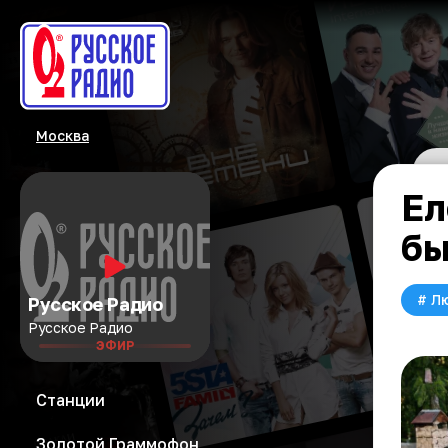
Москва
Ел
бы
#
Л
Русское Радио
Русское Радио
ЭФИР
Станции
Золотой Граммофон