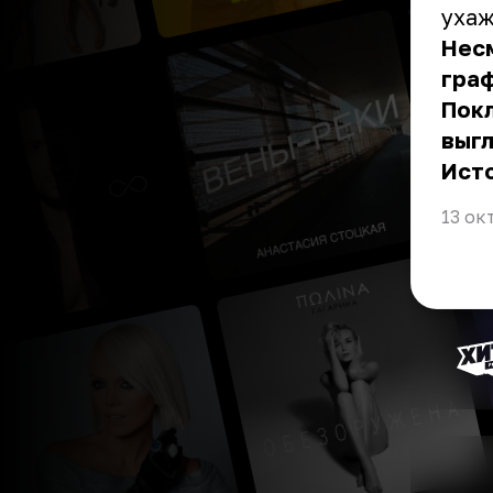
ухаж
Нес
граф
Покл
выгл
Ист
13 ок