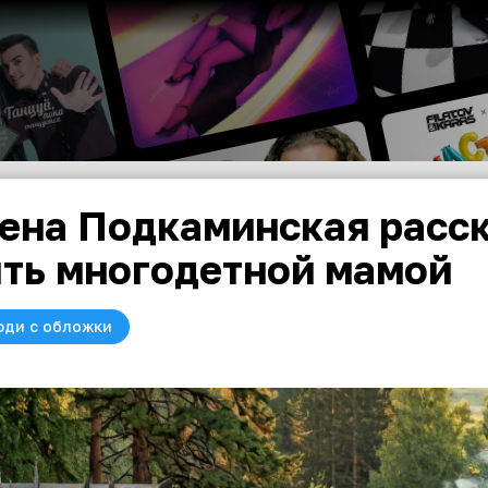
ена Подкаминская расск
ть многодетной мамой
юди с обложки