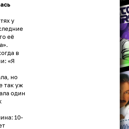
лась
тях у
оследние
го её
а».
огда в
и: «Я
ла, но
е так уж
ала один
к
ина: 10-
ет