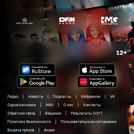
12+
Радио
Новости
Подкасты
Избранное
VK
Одноклассники
MAX
О нас
Контакты
Обратная связь
Вещание
Результаты СОУТ
Политика безопасности
Пользовательское соглашение
Выдача призов
Акции