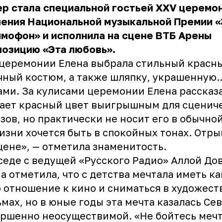
ер
стала специальной гостьей XXV церемо
чения Национальной музыкальной Премии 
мофон» и исполнила на сцене ВТБ Арены
озицию «Эта любовь».
церемонии Елена выбрала стильный красн
ный костюм, а также шляпку, украшенную..
ми. За кулисами церемонии Елена рассказа
ает красный цвет выигрышным для сценич
зов, но практически не носит его в обычно
изни хочется быть в спокойных тонах. Отр
цене», — отметила знаменитость.
седе с ведущей «Русского Радио» Аллой До
а отметила, что с детства мечтала иметь ка
 отношение к кино и сниматься в художес
мах, но в юные годы эта мечта казалась Се
ршенно неосуществимой. «Не бойтесь мечт