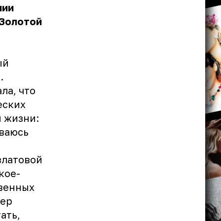
нии
«Золотой
ый
.
ла, что
еских
й жизни:
ываюсь
влатовой
кое-
твенных
вер
ать,