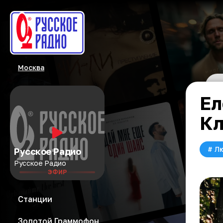
Москва
Ел
Кл
#
Л
Русское Радио
Русское Радио
ЭФИР
Станции
Золотой Граммофон