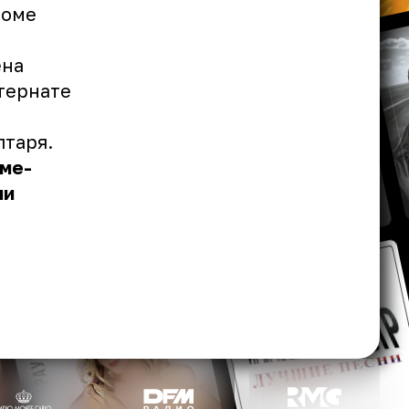
роме
ена
тернате
лтаря.
оме-
ми