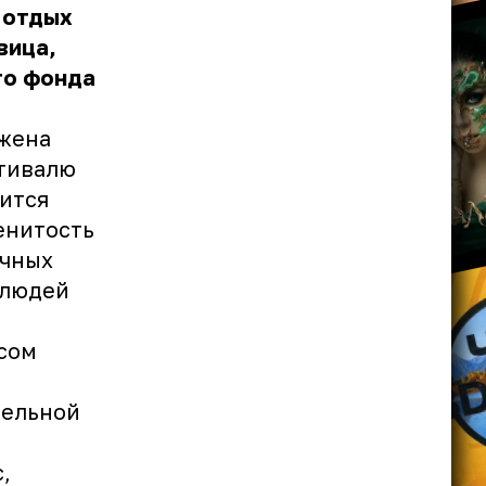
 отдых
вица,
го фонда
ужена
стивалю
ится
енитость
ечных
 людей
сом
тельной
,