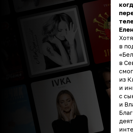
когд
пере
тел
Елен
Хотя
в по
«Бел
в Се
смог
из К
и ин
с с
и В
Благ
деят
инте