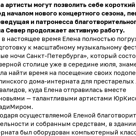
а артисты могут позволить себе короткий
д началом нового концертного сезона, пе
еведущая и патронесса благотворительно
а Север продолжает активную работу.
 в настоящее время Елена полностью погр
дготовку к масштабному музыкальному фе
ые ночи Санкт-Петербурга», который состо
верной столице уже в середине июля, знам
ла найти время на посещение своих подоп
линского дома-интерната для престарелых
валидов, куда Елена отправилась вместе
ыновьями — талантливыми артистами ЮрКис
ладиМиром.
одаря осуществляемой Еленой благотвори
ельности и собранным средствам, в здании
рната был оборудован компьютерный класс