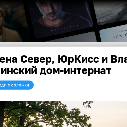
ена Север, ЮрКисс и В
инский дом-интернат
юди с обложки