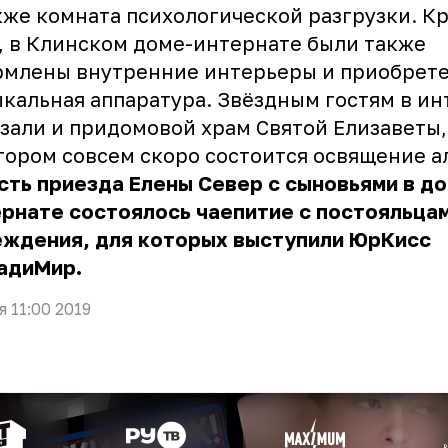
кже комната психологической разгрузки. К
, в Клинском доме-интернате были также
рмлены внутренние интерьеры и приобрет
кальная аппаратура. Звёздным гостям в ин
зали и придомовой храм Святой Елизаветы,
тором совсем скоро состоится освящение а
сть приезда Елены Север с сыновьями в д
рнате состоялось чаепитие с постояльца
еждения, для которых выступили ЮрКисс
адиМир.
я 11:00 2019