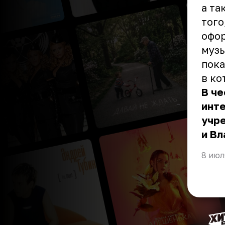
а та
того
офо
музы
пока
в ко
В че
инте
учр
и Вл
8 июл