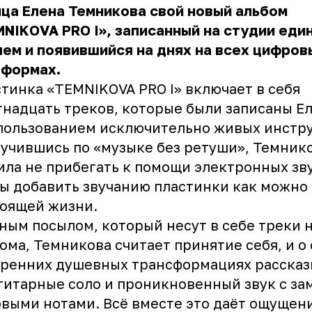
ица
Елена Темникова
свой новый альбом
NIKOVA PRO I», записанный на студии еди
ем и появившийся на днях на всех цифров
тформах.
тинка «TEMNIKOVA PRO I» включает в себя
надцать треков, которые были записаны Е
пользованием исключительно живых инстр
учившись по «музыке без ретуши», Темник
ла не прибегать к помощи электронных зв
ы добавить звучанию пластинки как можно
тоящей жизни.
ным посылом, который несут в себе треки 
ома, Темникова считает принятие себя, и о
тренних душевных трансформациях рассказ
гитарные соло и проникновенный звук с з
выми нотами. Всё вместе это даёт ощущен