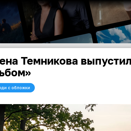
ена Темникова выпусти
ьбом»
юди с обложки