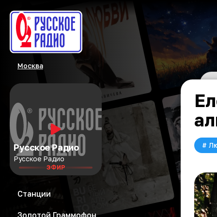
Москва
Ел
ал
#
Л
Русское Радио
Русское Радио
ЭФИР
Станции
Золотой Граммофон