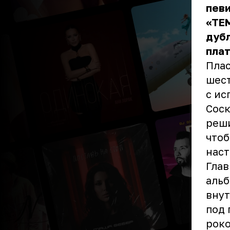
пев
«TEM
дубл
пла
Плас
шест
с ис
Соск
реши
чтоб
нас
Глав
альб
вну
под 
роко