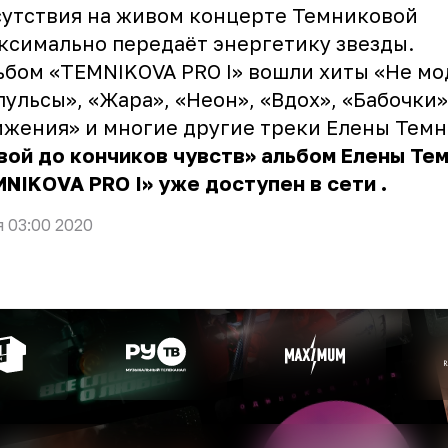
утствия на живом концерте Темниковой
ксимально передаёт энергетику звезды.
ьбом «TEMNIKOVA PRO I» вошли хиты «Не мо
ульсы», «Жара», «Неон», «Вдох», «Бабочки»
жения» и многие другие треки Елены Тем
ой до кончиков чувств» альбом
Елены Те
MNIKOVA PRO I» уже
доступен в сети
.
я 03:00 2020