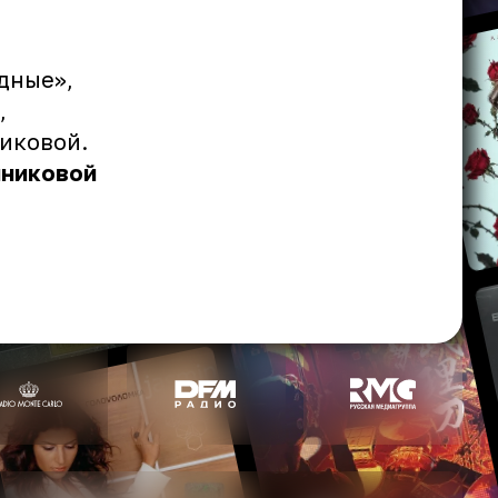
дные»,
,
никовой.
мниковой