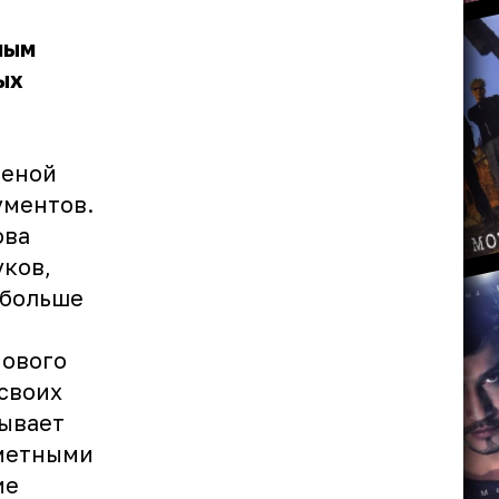
ным
ых
леной
ументов.
ова
уков,
 больше
нового
 своих
ывает
аметными
ие