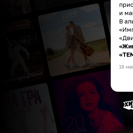
прис
и ма
В ал
«Имп
«Дви
«Жив
«TE
18 ма