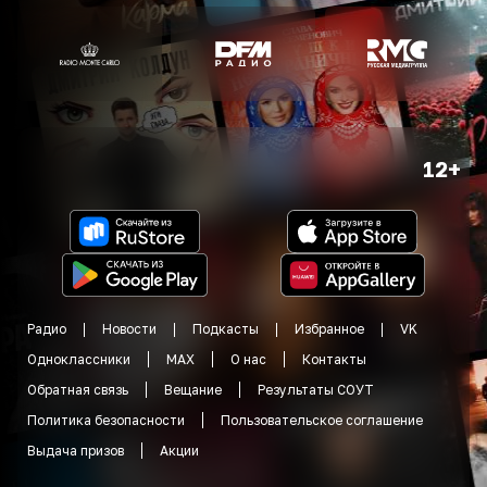
12+
Радио
Новости
Подкасты
Избранное
VK
Одноклассники
MAX
О нас
Контакты
Обратная связь
Вещание
Результаты СОУТ
Политика безопасности
Пользовательское соглашение
Выдача призов
Акции