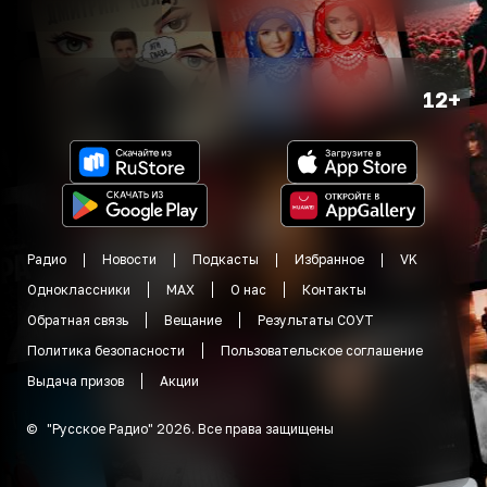
12+
Радио
Новости
Подкасты
Избранное
VK
Одноклассники
MAX
О нас
Контакты
Обратная связь
Вещание
Результаты СОУТ
Политика безопасности
Пользовательское соглашение
Выдача призов
Акции
©
"
Русское Радио
"
2026
.
Все права защищены