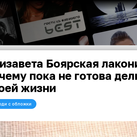
изавета Боярская лакон
чему пока не готова дел
оей жизни
юди с обложки