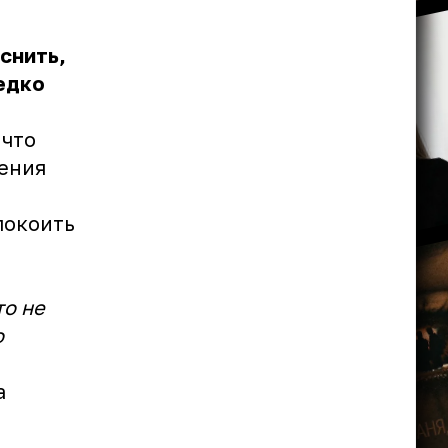
снить,
едко
 что
шения
покоить
то не
о
а
.