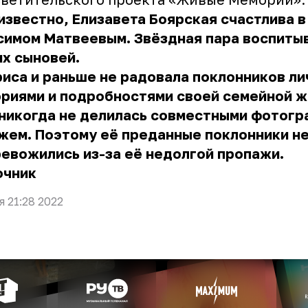
известно, Елизавета Боярская счастлива в
симом Матвеевым. Звёздная пара воспиты
их сыновей.
иса и раньше не радовала поклонников л
риями и подробностями своей семейной ж
 никогда не делилась совместными фотог
жем. Поэтому её преданные поклонники н
евожились из-за её недолгой пропажи.
очник
я 21:28 2022