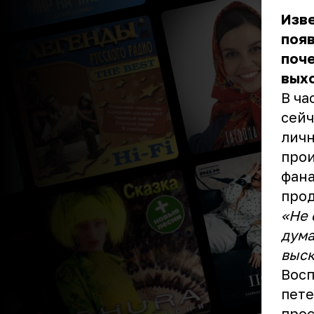
Изве
появ
поче
выхо
В ча
сейч
личн
прои
фана
прод
«Не 
дума
выск
Восп
пете
про