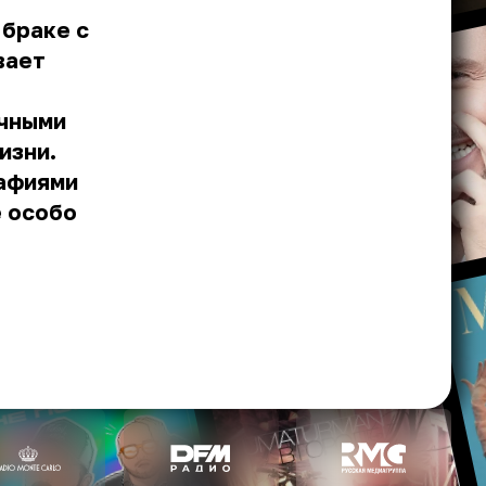
 браке с
вает
ичными
изни.
рафиями
е особо