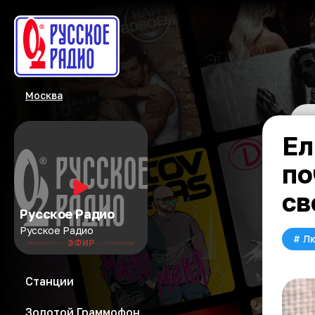
Москва
Ел
по
св
Русское Радио
Русское Радио
#
Л
ЭФИР
Станции
Золотой Граммофон