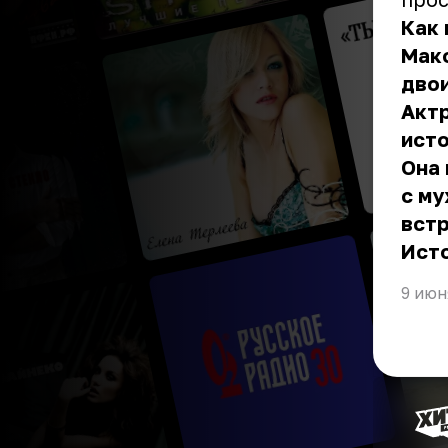
Как 
Мак
дво
Актр
исто
Она
с му
встр
Ист
9 июн