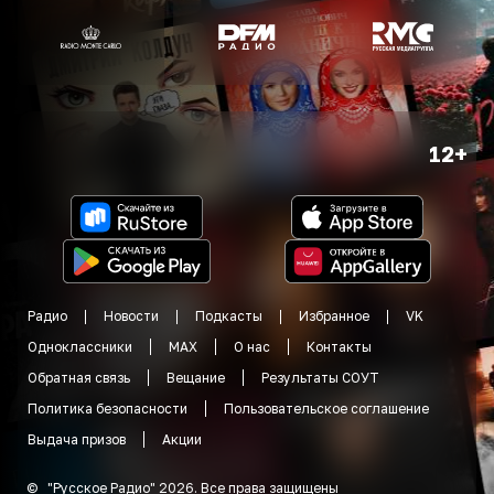
12+
Радио
Новости
Подкасты
Избранное
VK
Одноклассники
MAX
О нас
Контакты
Обратная связь
Вещание
Результаты СОУТ
Политика безопасности
Пользовательское соглашение
Выдача призов
Акции
©
"
Русское Радио
"
2026
.
Все права защищены