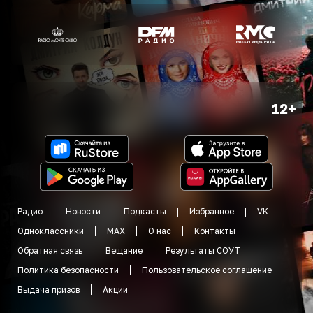
12+
Радио
Новости
Подкасты
Избранное
VK
Одноклассники
MAX
О нас
Контакты
Обратная связь
Вещание
Результаты СОУТ
Политика безопасности
Пользовательское соглашение
Выдача призов
Акции