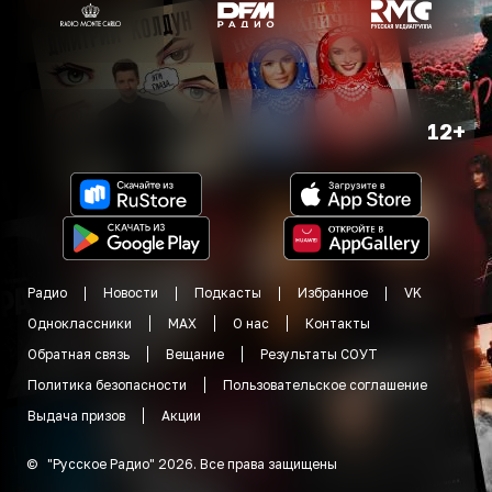
12+
Радио
Новости
Подкасты
Избранное
VK
Одноклассники
MAX
О нас
Контакты
Обратная связь
Вещание
Результаты СОУТ
Политика безопасности
Пользовательское соглашение
Выдача призов
Акции
©
"
Русское Радио
"
2026
.
Все права защищены