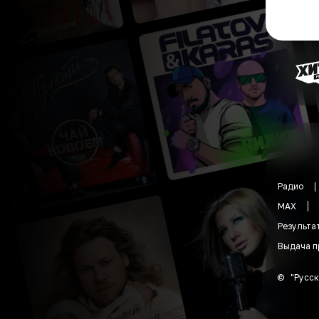
Радио
MAX
Результа
Выдача п
©
"
Русск