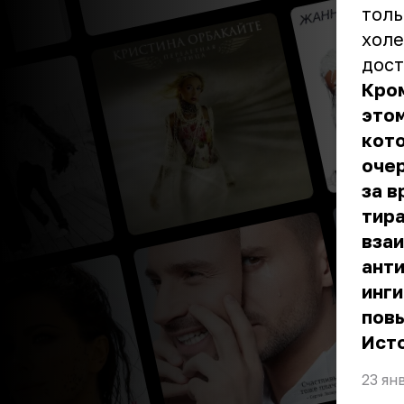
толь
холе
дост
Кром
этом
кот
очер
за в
тира
вза
анти
инги
пов
Ист
23 ян