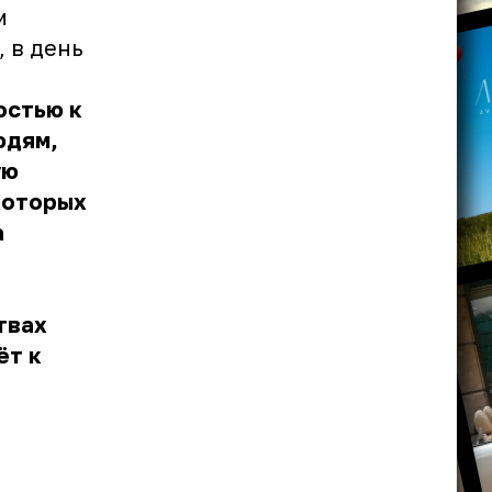
м
 в день
остью к
юдям,
ую
которых
а
твах
ёт к