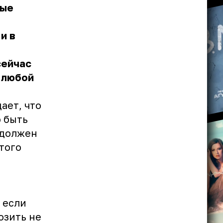
рые
и в
сейчас
 любой
ает, что
 быть
 должен
того
 если
озить не