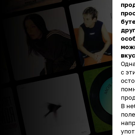
прод
прос
буте
друг
особ
можн
вку
Одна
с эт
осто
помн
про
В не
поле
напр
упот