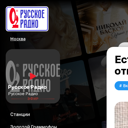
Москва
Ес
от
#
Вк
Русское Радио
Русское Радио
ЭФИР
Станции
Золотой Граммофон