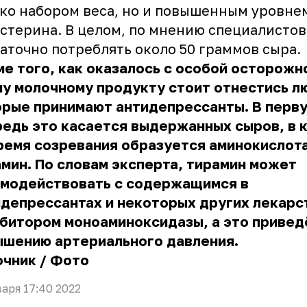
ко набором веса, но и повышенным уровне
стерина. В целом, по мнению специалистов,
аточно потреблять около 50 граммов сыра.
е того, как оказалось с особой осторожн
у молочному продукту стоит отнестись л
орые принимают антидепрессанты. В перв
едь это касается выдержанных сыров, в 
ремя созревания образуется аминокислот
мин. По словам эксперта, тирамин может
имодействовать с содержащимся в
депрессантах и некоторых других лекарс
битором моноаминоксидазы, а это привед
ышению артериального давления.
очник
/
Фото
варя 17:40 2022