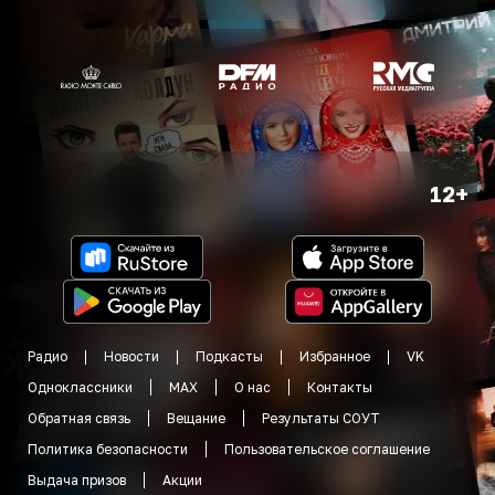
12+
Радио
Новости
Подкасты
Избранное
VK
Одноклассники
MAX
О нас
Контакты
Обратная связь
Вещание
Результаты СОУТ
Политика безопасности
Пользовательское соглашение
Выдача призов
Акции