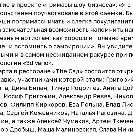
тие в проекте «Гримасы шоу-бизнеса»: «Я с
ольствием поучаствовала в этой съемке. Б
уши погримассничать и слегка похулиганить
 замечательная возможность напомнить на
езным артистам, как хорошо и полезно вре
ени вспомнить о самоиронии». Вы увидите
ыми и в самом неожиданном ракурсе при 
ологии «3d vario».
арта в ресторане «The Сад» состоится откр
авки, участниками которой стали: Григори
та, Дима Билан, Тимур Родригез, Анита Цой
, Иосиф Пригожин, Александр Ревва, Нико
ов, Филипп Киркоров, Ева Польна, Влад Ли
а, Сергей Кожевников, Наталья Рагозина, 
ин, а также Алексей Чумаков, Артем Ткачен
ор Дробыш, Маша Малиновская, Слава Ники