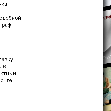
яка.
подобной
граф,
тавку
. В
актный
очте: