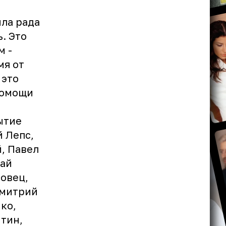
ыла рада
. Это
м -
мя от
 это
помощи
ытие
й Лепс,
, Павел
лай
совец,
Дмитрий
ко,
тин,