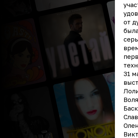
учас
удов
от д
была
серь
врем
перв
техн
31 м
выст
Лоли
Воля
Баск
Слав
Олен
Викт