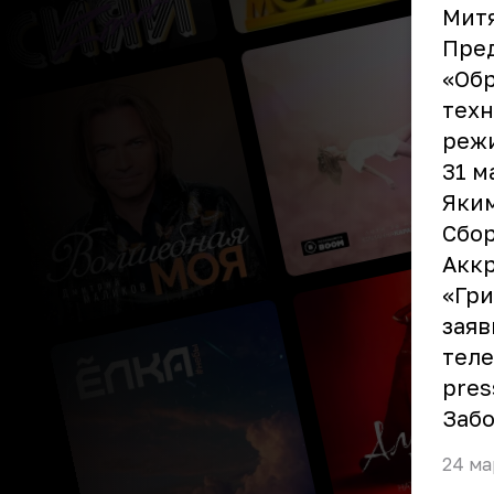
Митя
Пред
«Обр
техн
режи
31 м
Яким
Сбор
Аккр
«Гри
заяв
теле
pres
Забо
24 ма