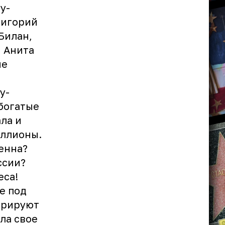
у-
ригорий
Билан,
, Анита
ие
у-
богатые
ла и
иллионы.
денна?
ссии?
еса!
е под
трируют
ла свое