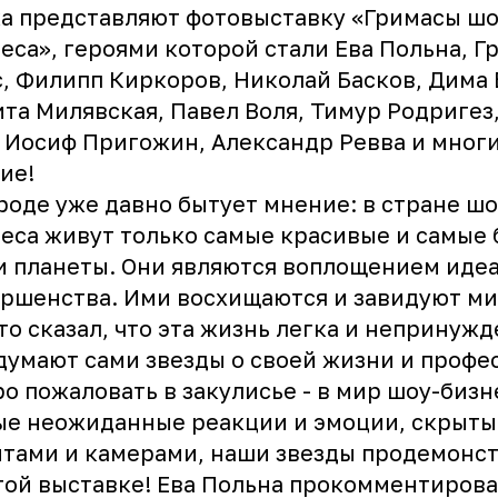
а представляют фотовыставку «Гримасы шо
еса», героями которой стали Ева Польна, Г
, Филипп Киркоров, Николай Басков, Дима 
та Милявская, Павел Воля, Тимур Родригез
 Иосиф Пригожин, Александр Ревва и мног
ие!
роде уже давно бытует мнение: в стране шо
еса живут только самые красивые и самые 
 планеты. Они являются воплощением идеа
ршенства. Ими восхищаются и завидуют м
то сказал, что эта жизнь легка и непринуж
думают сами звезды о своей жизни и профе
о пожаловать в закулисье - в мир шоу-бизн
е неожиданные реакции и эмоции, скрыты
тами и камерами, наши звезды продемонс
той выставке! Ева Польна прокомментирова