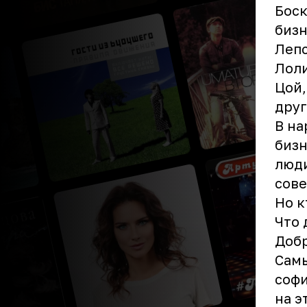
Боск
бизн
Лепс
Лоли
Цой,
друг
В на
бизн
люди
сове
Но к
Что 
Добр
Самы
софи
на э