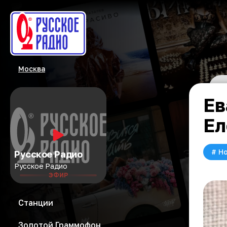
Москва
Ев
Ел
#
Но
Русское Радио
Русское Радио
ЭФИР
Станции
Золотой Граммофон