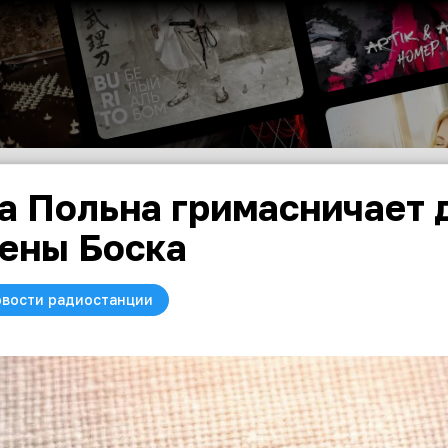
а Польна гримасничает 
ены Боска
вости радиостанции