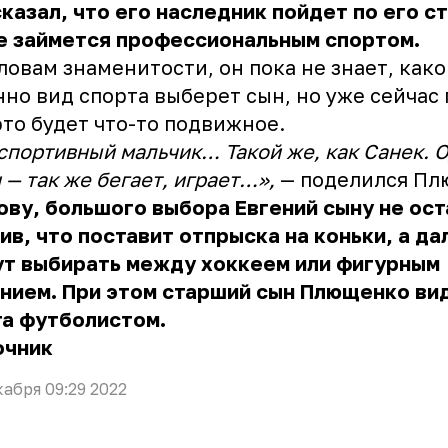
казал, что его наследник пойдет по его с
е займется профессиональным спортом.
ловам знаменитости, он пока не знает, как
но вид спорта выберет сын, но уже сейчас 
это будет что-то подвижное.
спортивный мальчик… Такой же, как Санек. О
 — так же бегает, играет…»,
— поделился Пл
ову, большого выбора Евгений сыну не ост
ив, что поставит отпрыска на коньки, а да
ут выбирать между хоккеем или фигурным
нием. При этом старший сын Плющенко ви
та футболистом.
очник
кабря 09:29 2022