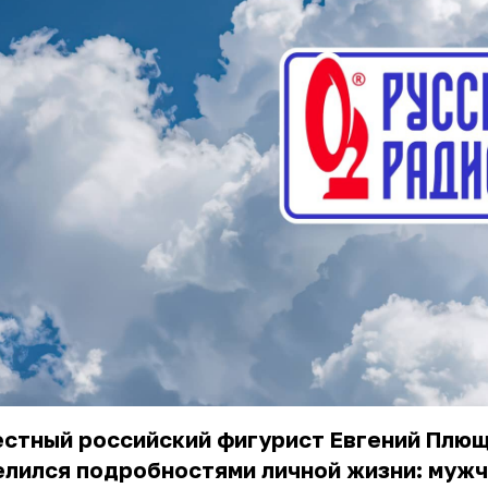
естный российский фигурист Евгений Плю
елился подробностями личной жизни: муж