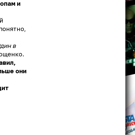
топам и
ой
понятно,
дин в
ющенко.
авил,
льше они
дит