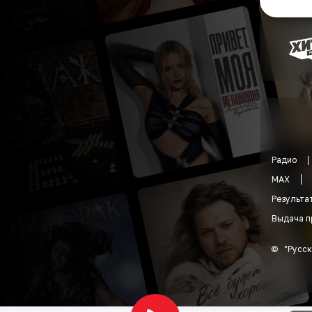
Радио
MAX
Результа
Выдача п
©
"
Русск