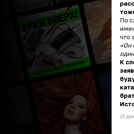
расс
тож
По с
имен
что 
«Он 
один
К сл
заяв
буд
ката
бра
Ист
21 де