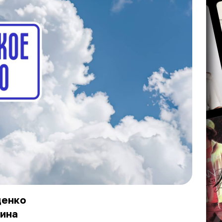
щенко
чина