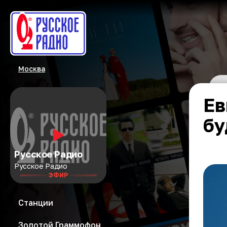
Москва
Ев
бу
Русское Радио
Русское Радио
ЭФИР
Станции
Золотой Граммофон