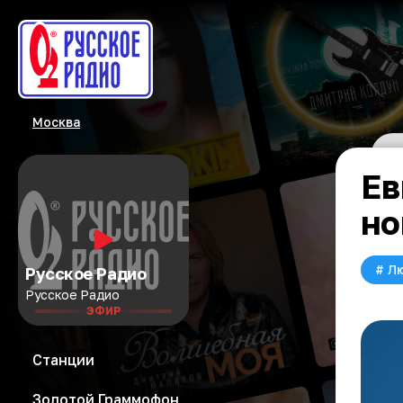
Москва
Ев
но
#
Л
Русское Радио
Русское Радио
ЭФИР
Станции
Золотой Граммофон