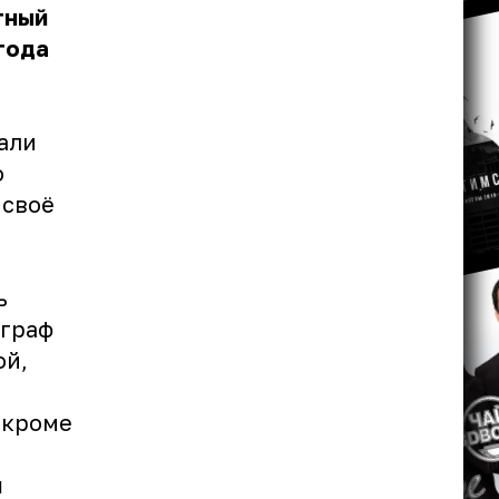
тный
года
али
о
 своё
ь
ограф
ой,
«кроме
м