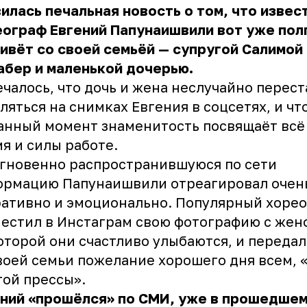
илась печальная новость о том, что извес
еограф
Евгений Папунаишвили
вот уже пол
ивёт со своей семьёй — супругой Салимой
бер и маленькой дочерью.
чалось, что дочь и жена неслучайно перест
ляться на снимках Евгения в соцсетях, и чт
анный момент знаменитость посвящаёт всё
я и силы работе.
гновенно распространившуюся по сети
ормацию Папунаишвили отреагировал очен
ативно и эмоционально. Популярный хоре
естил в Инстаграм
свою фотографию с жен
оторой они счастливо улыбаются, и передал
воей семьи пожелание хорошего дня всем, 
ой прессы».
ений «прошёлся» по СМИ, уже в прошедше