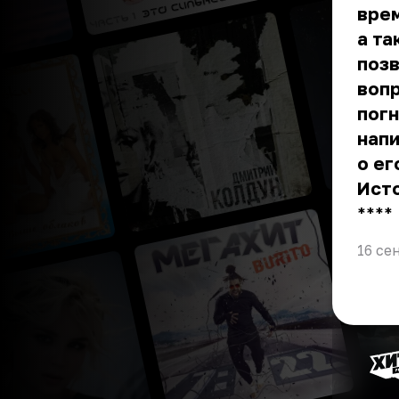
врем
а та
позв
вопр
погн
напи
о ег
Ист
** **
16 се