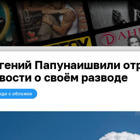
гений Папунаишвили от
вости о своём разводе
юди с обложки