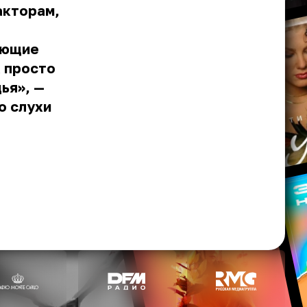
акторам,
ующие
а просто
ья», —
о слухи