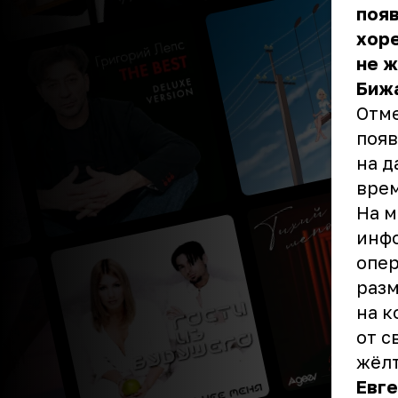
появ
хор
не ж
Бижа
Отме
появ
на д
врем
На м
инф
опер
разм
на к
от с
жёлт
Евг