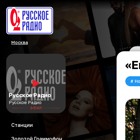
Москва
«Е
#
Но
Русское Радио
Русское Радио
ЭФИР
Станции
Золотой Граммофон