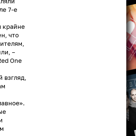
еляли
ле 7-е
я крайне
н, что
рителям,
ли, –
Red One
й взгляд,
ам
лавное».
ые
и
ем