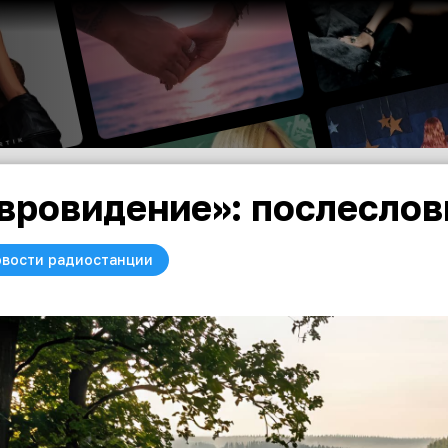
вровидение»: послеслов
вости радиостанции