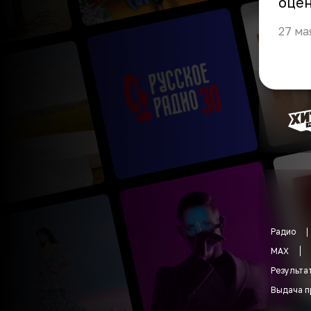
оцен
27 ма
Радио
MAX
Результа
Выдача п