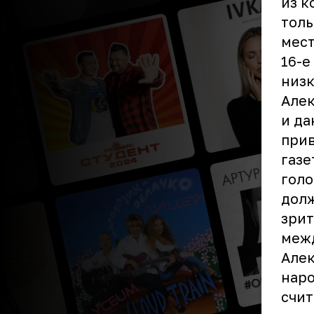
из к
толь
мест
16-е
низк
Алек
и да
прив
газе
голо
долж
зрит
межд
Алек
наро
счит