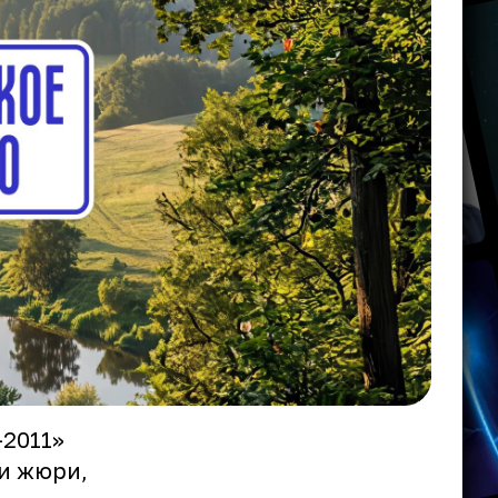
-2011»
 и жюри,