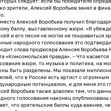
оторых следует: если бы победителя опред
ко зрители, Алексей Воробьев занял в фина
о.
 место Алексей Воробьев получил благодар
ому баллу, выставленному жюри. «Я убежде
сей и его песня не могли не понравиться з
нные народного голосования это подтверди
одит слова продюсера Алексея Воробьева 
та «Комсомольская правда». – Что касается
сования жюри, то музыка и политика, на мо
ны быть разделены. Мы показали миллион
елей, что в России есть артист с огромным
ународным потенциалом, и для меня это г
сей Воробьев также доволен тем, что данн
дного голосования наконец опубликованы 
ает, что зрительские баллы куда важнее, ч