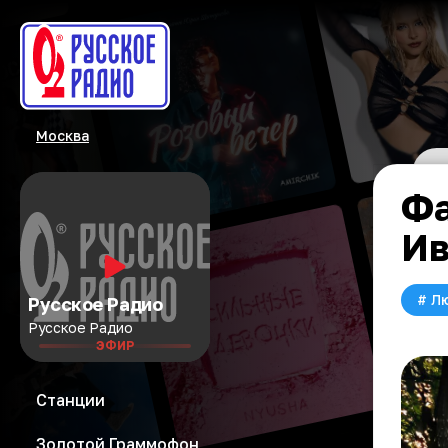
Москва
Фа
Ив
#
Л
Русское Радио
Русское Радио
ЭФИР
Станции
Золотой Граммофон