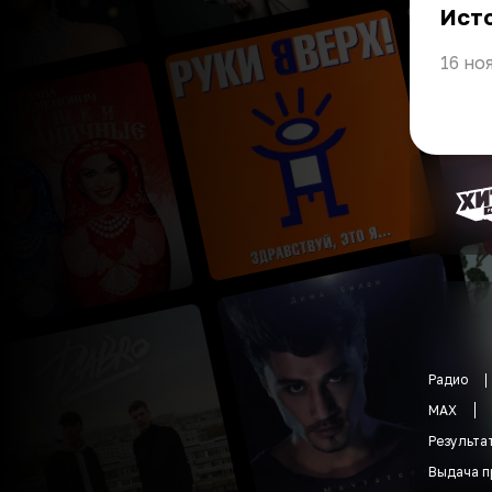
Ист
16 но
Радио
MAX
Результа
Выдача п