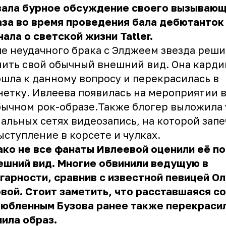
вала бурное обсуждение своего вызываю
за во время проведения бала дебютанток
ала о светской жизни Tatler.
е неудачного брака с Элджеем звезда реши
ить свой обычный внешний вид. Она карди
шла к данному вопросу и перекрасилась в
етку. Ивлеева появилась на мероприятии 
ычном рок-образе.Также блогер выложила у
альных сетях видеозапись, на которой зап
ыступление в корсете и чулках.
ко не все фанаты Ивлеевой оценили её п
ешний вид. Многие обвинили ведущую в
гарности, сравнив с известной певицей Ол
вой. Стоит заметить, что расставшаяся с
юбленным Бузова ранее также перекрасил
ила образ.