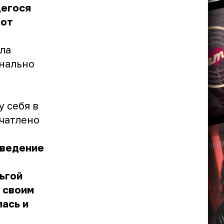
щегося
 от
ла
нально
в
 себя в
ечатлено
оведение
ьгой
о своим
ась и