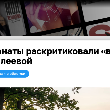
наты раскритиковали «
леевой
юди с обложки