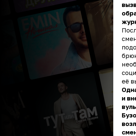
выз
обра
журн
Посл
смен
подо
брюн
необ
соци
её в
Одна
и вн
вуль
Бузо
возл
смен