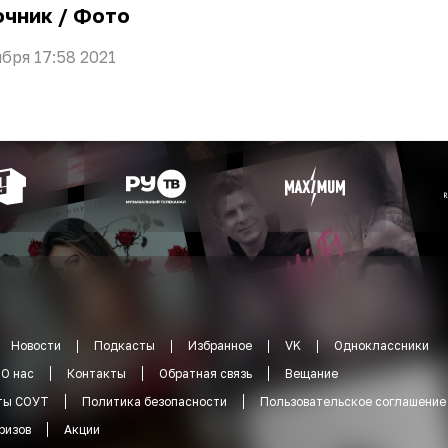
очник
/
Фото
ября 17:58 2021
Новости
Подкасты
Избранное
VK
Одноклассники
О нас
Контакты
Обратная связь
Вещание
ты СОУТ
Политика безопасности
Пользовательское соглашение
ризов
Акции