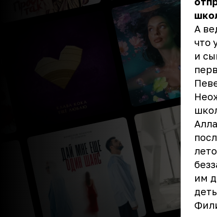
отпр
шко
А ве
что 
и сы
пер
Певе
Неож
школ
Алла
посл
лето
безз
им д
деть
Фили