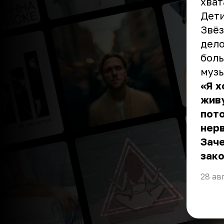
хват
Дети
Звёз
дело
боль
музы
«Я х
живу
пото
нерв
Заче
зако
28 ав