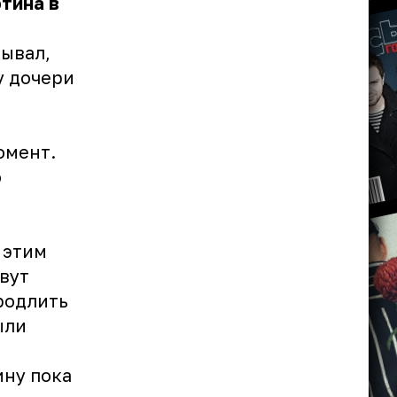
тина в
рывал,
у дочери
омент.
о
 этим
вут
родлить
ыли
ину пока