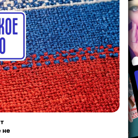
ит
 не