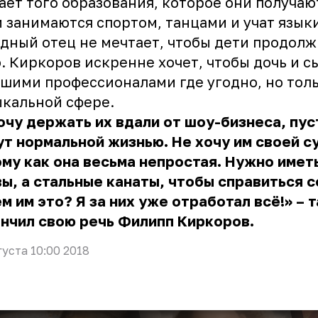
ает того образования, которое они получаю
 занимаются спортом, танцами и учат языки
дный отец не мечтает, чтобы дети продолж
. Киркоров искренне хочет, чтобы дочь и с
шими профессионалами где угодно, но толь
кальной сфере.
очу держать их вдали от шоу-бизнеса, пус
т нормальной жизнью. Не хочу им своей с
му как она весьма непростая. Нужно имет
ы, а стальные канаты, чтобы справиться с
м им это? Я за них уже отработал всё!» – т
нчил свою речь Филипп Киркоров.
густа 10:00 2018