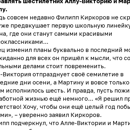
авлять шестилетних Аллу-Викторию и Мар
лу.
дь совсем недавно Филипп Киркоров не ск
уже предвкушает первую школьную линейк
на, где они станут самыми красивыми
воклассниками…
ц изменил планы буквально в последний м
иданно для всех он пришёл к мысли, что с
ьными делами стоит повременить.
-Виктория отпразднует своё семилетие в
едние дни осени, а Мартину и вовсе только
м исполнилось шесть. И правда, пусть пожи
аботной жизнью ещё немного… «Я решил п
етство! Хочу, чтобы они ещё целый год поб
ми», – уверенно заявил Киркоров.
пп подчеркнул, что Алле-Виктории и Март