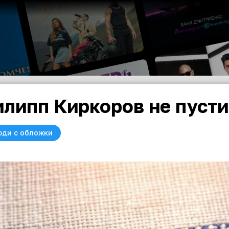
липп Киркоров не пусти
юди с обложки