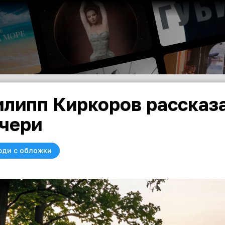
липп Киркоров рассказа
чери
юди с обложки