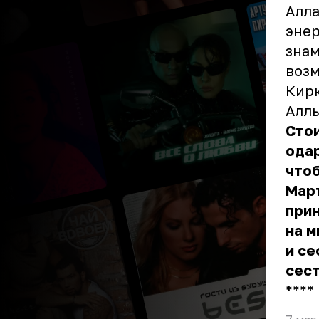
Алл
энер
знам
возм
Кирк
Аллы
Стои
одар
чтоб
Март
при
на м
и се
сест
** **