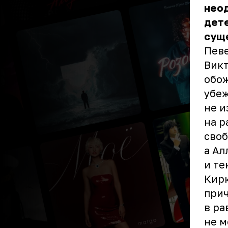
неод
дете
суще
Певе
Викт
обож
убеж
не и
на р
своб
а Ал
и те
Кирк
прич
в ра
не м