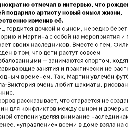
нократно отмечал в интервью, что рожде
й подарило артисту новый смысл жизни,
ственно изменив её.
ц гордится дочкой и сыном, нередко берёт
орию и Мартина с собой на мероприятия и 
ает своих наследников. Вместе с тем, Фил
дён в том, что дети растут совсем
збалованными — занимаются спортом, ходя
азвивающие занятия и практически не расп
одным временем. Так, Мартин увлечён фут
ла-Виктория очень любит шахматы, рисова
ннис.
оров рассказывает, что старается не созда
ин для конфликтов между сыном и дочерью
вной степени уделяя внимание наследника
енее, «управление» всеми в доме взяла на 