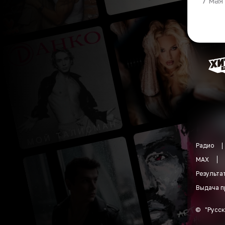
7 мая
Радио
MAX
Результа
Выдача п
©
"
Русск