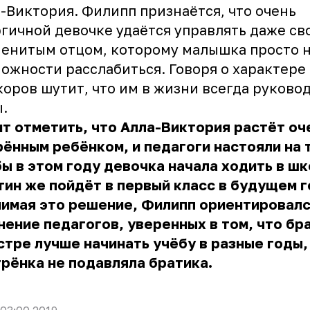
а-Виктория.
Филипп признаётся
, что очень
гичной девочке удаётся управлять даже св
енитым отцом, которому малышка просто н
ожности расслабиться. Говоря о характере
оров шутит, что им в жизни всегда руково
.
т отметить, что Алла-Виктория растёт оч
ённым ребёнком, и педагоги настояли на 
ы в этом году девочка начала ходить в шк
ин же пойдёт в первый класс в будущем г
нимая это решение, Филипп ориентировал
нение педагогов, уверенных в том, что бр
стре лучше начинать учёбу в разные годы,
рёнка не подавляла братика.