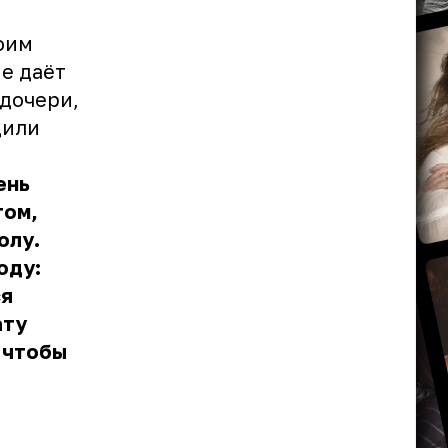
оим
е даёт
 дочери,
дили
ень
том,
олу.
оду:
ся
ату
 чтобы