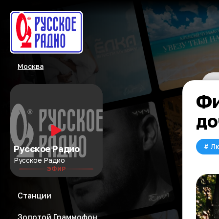
Москва
Фи
до
#
Л
Русское Радио
Русское Радио
ЭФИР
Станции
Золотой Граммофон