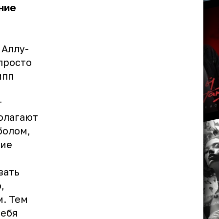
ние
 Аллу-
просто
ипп
т
олагают
болом,
ние
вать
,
м. Тем
себя