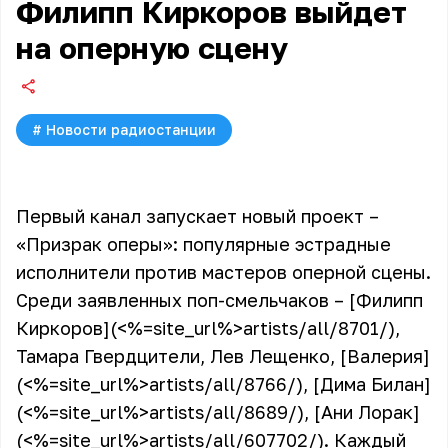
Филипп Киркоров выйдет
на оперную сцену
#
Новости радиостанции
Первый канал запускает новый проект –
«Призрак оперы»: популярные эстрадные
исполнители против мастеров оперной сцены.
Среди заявленных поп-смельчаков – [Филипп
Киркоров](<%=site_url%>artists/all/8701/),
Тамара Гвердцители, Лев Лещенко, [Валерия]
(<%=site_url%>artists/all/8766/), [Дима Билан]
(<%=site_url%>artists/all/8689/), [Ани Лорак]
(<%=site_url%>artists/all/607702/). Каждый