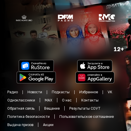
12+
Радио
Новости
Подкасты
Избранное
VK
Одноклассники
MAX
О нас
Контакты
Обратная связь
Вещание
Результаты СОУТ
Политика безопасности
Пользовательское соглашение
Выдача призов
Акции