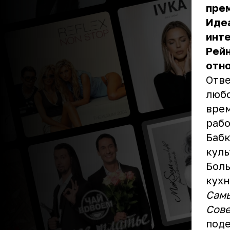
прем
Иде
инте
Рейн
отно
Отве
любо
врем
рабо
Бабк
куль
Боль
кухн
Самы
Сове
поде