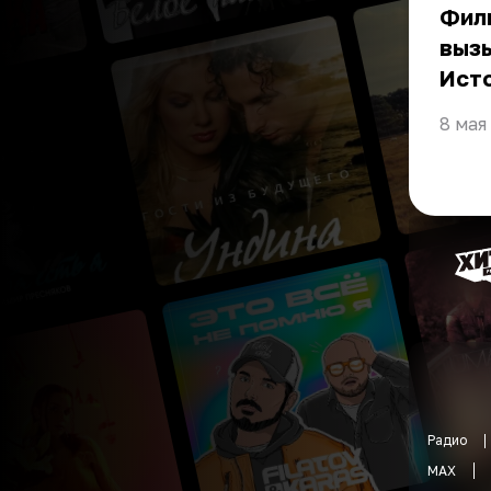
Фили
вызы
Ист
8 мая
Радио
MAX