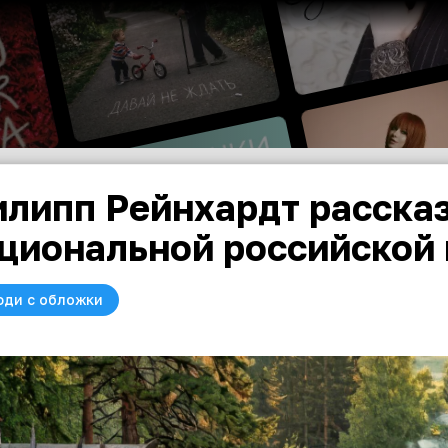
липп Рейнхардт рассказ
циональной российской 
юди с обложки