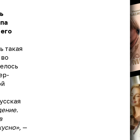
ь
ппа
 его
ь такая
 во
велось
ер-
ой
русская
ение.
в
кусно»,
—