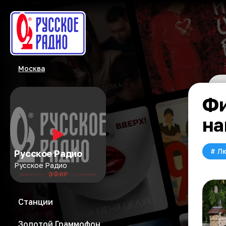
Москва
Фи
на
#
Л
Русское Радио
Русское Радио
ЭФИР
Станции
Золотой Граммофон