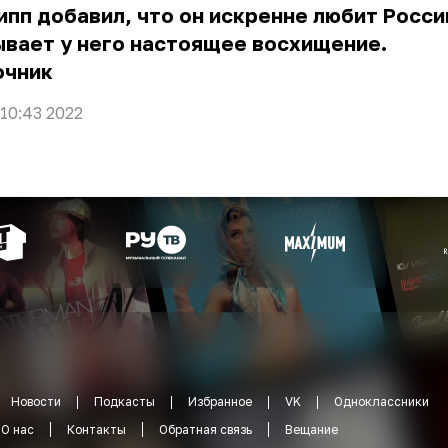
пп добавил, что он искренне любит Росси
вает у него настоящее восхищение.
очник
 10:43 2022
Новости
Подкасты
Избранное
VK
Одноклассники
О нас
Контакты
Обратная связь
Вещание