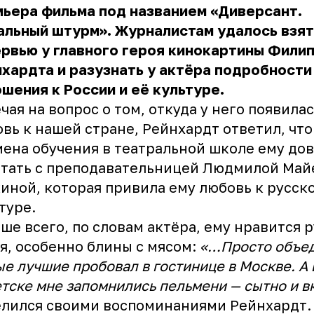
ьера фильма под названием «Диверсант.
альный штурм». Журналистам удалось взят
рвью у главного героя кинокартины Фили
хардта и разузнать у актёра подробности
шения к России и её культуре.
чая на вопрос о том, откуда у него появилас
вь к нашей стране, Рейнхардт ответил, что
ена обучения в театральной школе ему до
тать с преподавательницей Людмилой Май
иной, которая привила ему любовь к русск
туре.
ше всего, по словам актёра, ему нравится 
я, особенно блины с мясом:
«…Просто объед
е лучшие пробовал в гостинице в Москве. А 
тске мне запомнились пельмени — сытно и в
лился своими воспоминаниями Рейнхардт.