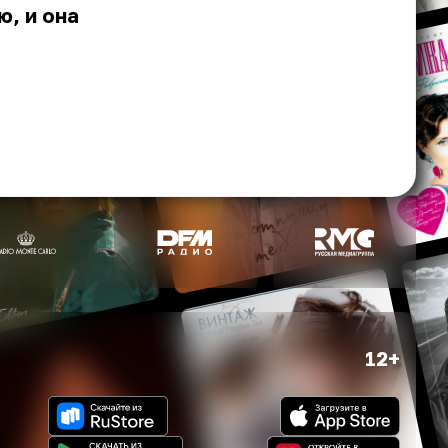
ю, и она
12+