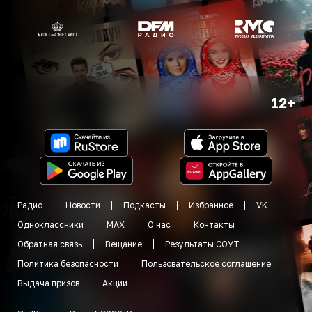
12+
Радио
Новости
Подкасты
Избранное
VK
Одноклассники
MAX
О нас
Контакты
Обратная связь
Вещание
Результаты СОУТ
Политика безопасности
Пользовательское соглашение
Выдача призов
Акции