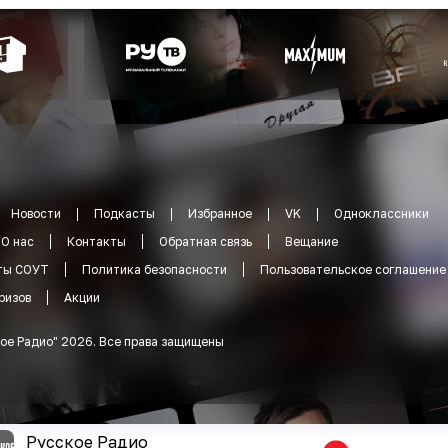
Новости
Подкасты
Избранное
VK
Одноклассники
О нас
Контакты
Обратная связь
Вещание
ты СОУТ
Политика безопасности
Пользовательское соглашение
ризов
Акции
ое Радио
"
2026
.
Все права защищены
Русское Радио