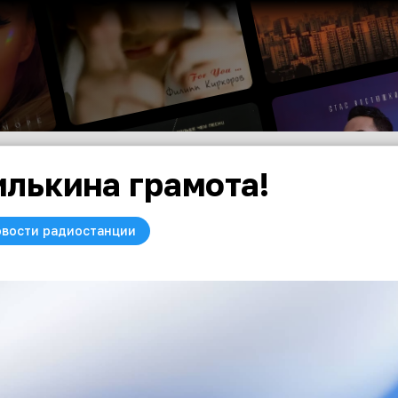
лькина грамота!
вости радиостанции