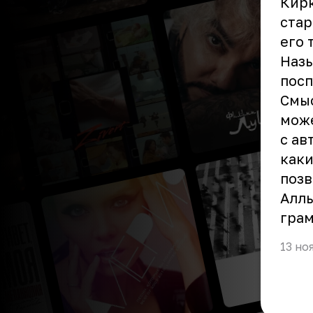
Кирк
стар
его 
Назы
посп
Смыс
може
с ав
каки
позв
Аллы
грам
13 но