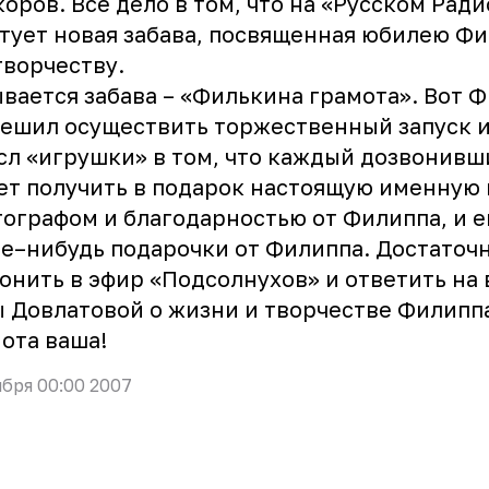
оров. Все дело в том, что на «Русском Ради
тует новая забава, посвященная юбилею Фи
творчеству.
вается забава – «Филькина грамота». Вот 
ешил осуществить торжественный запуск и
л «игрушки» в том, что каждый дозвонивш
т получить в подарок настоящую именную 
тографом и благодарностью от Филиппа, и 
е–нибудь подарочки от Филиппа. Достаточ
онить в эфир «Подсолнухов» и ответить на
 Довлатовой о жизни и творчестве Филиппа
ота ваша!
ября 00:00 2007