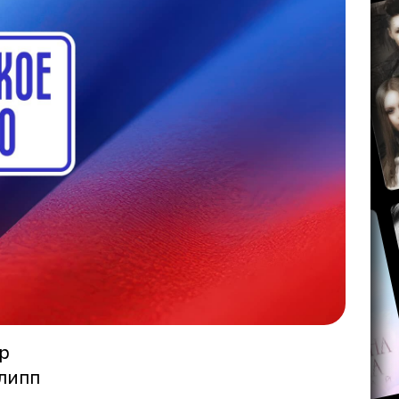
р
липп