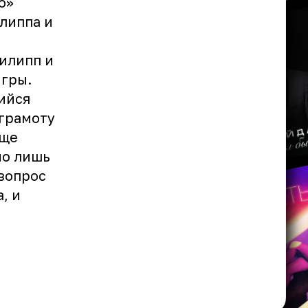
о»
липпа и
Филипп и
гры.
ийся
грамоту
еще
но лишь
 вопрос
, и