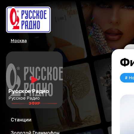
Москва
Фи
#
Но
Русское Радио
Русское Радио
ЭФИР
Станции
Золотой Граммофон