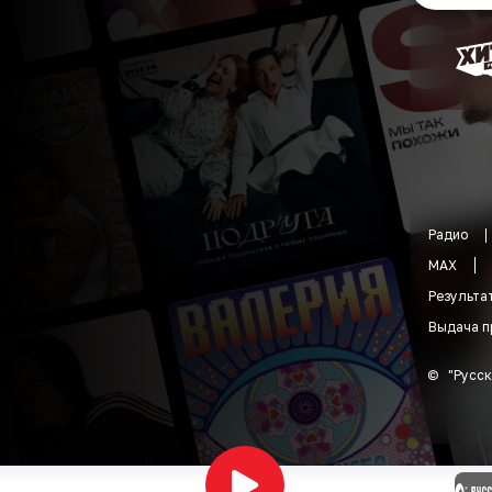
Радио
MAX
Результа
Выдача п
©
"
Русск