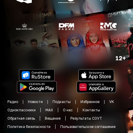
12+
Радио
Новости
Подкасты
Избранное
VK
Одноклассники
MAX
О нас
Контакты
Обратная связь
Вещание
Результаты СОУТ
Политика безопасности
Пользовательское соглашение