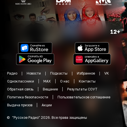
12+
Радио
Новости
Подкасты
Избранное
VK
Одноклассники
MAX
О нас
Контакты
Обратная связь
Вещание
Результаты СОУТ
Политика безопасности
Пользовательское соглашение
Выдача призов
Акции
©
"
Русское Радио
"
2026
.
Все права защищены