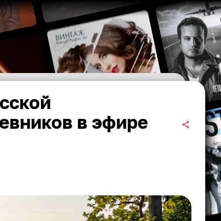
сской
евников в эфире