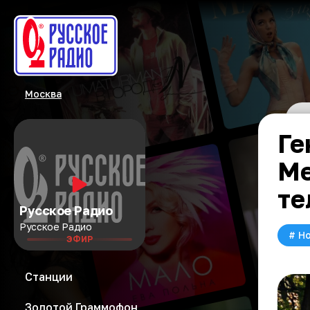
Москва
Ге
Ме
те
Русское Радио
Русское Радио
#
Но
ЭФИР
Станции
Золотой Граммофон