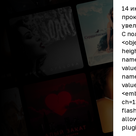
14 и
про
увел
С по
<obj
heig
name
valu
name
valu
<emb
ch=1
flas
allo
plug