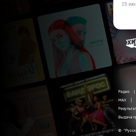
15 ию
Радио
MAX
Результа
Выдача п
©
"
Русск