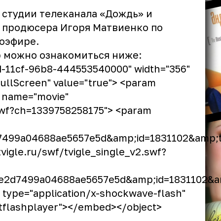
 студии телеканала «Дождь» и
продюсера Игоря Матвиенко по
оэфире.
р можно ознакомиться ниже:
6d-11cf-96b8-444553540000" width="356"
ullScreen" value="true"> <param
m name="movie"
.swf?ch=1339758258175"> <param
e2d7499a04688ae5657e5d&amp;id=1831102&a
vigle.ru/swf/tvigle_single_v2.swf?
5b00e2d7499a04688ae5657e5d&amp;id=183110
" type="application/x-shockwave-flash"
flashplayer"></embed></object>