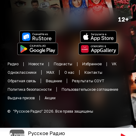
12+
Радио
Новости
Подкасты
Избранное
VK
Одноклассники
MAX
О нас
Контакты
Обратная связь
Вещание
Результаты СОУТ
Политика безопасности
Пользовательское соглашение
Выдача призов
Акции
©
"
Русское Радио
"
2026
.
Все права защищены
Русское Радио