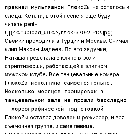
oZы не осталось и
прежней мультяшной Глюк
следа. Кстати, в этой песне я еще буду
читать рэп!»
![](<%=upload_url%>/глюк-370-21-12.jpg)
Съемки проходили в Турции и Москве. Снимал
клип Максим Фадеев. По его задумке,
Наташа предстала в клипе в роли
стриптизерши, работающей в элитном
мужском клубе. Все танцевальные номера
Глюк
oZa исполнила самостоятельно.
Несколько месяцев тренировок в
танцевальном зале не прошли бесследно
– хореографической подготовкой
oZы остался доволен и режиссер, и вся
Глюк
съемочная группа, и сама певица.