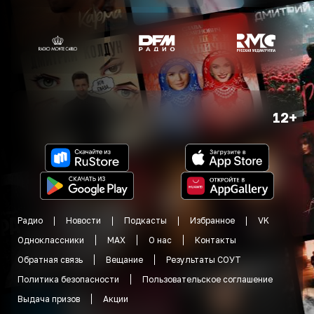
12+
Радио
Новости
Подкасты
Избранное
VK
Одноклассники
MAX
О нас
Контакты
Обратная связь
Вещание
Результаты СОУТ
Политика безопасности
Пользовательское соглашение
Выдача призов
Акции