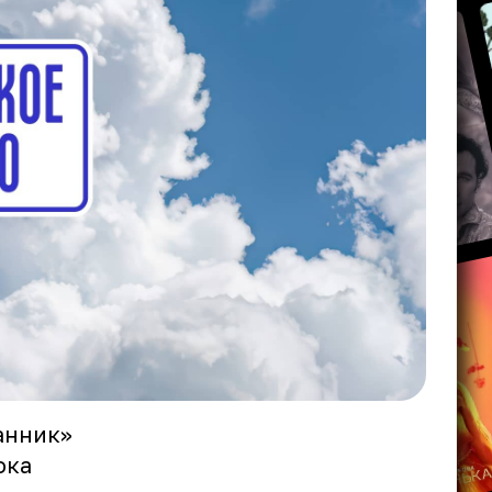
анник»
ока