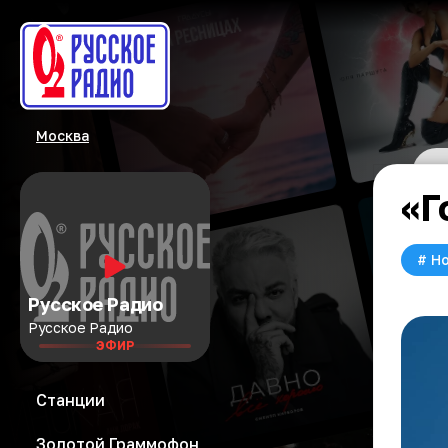
Москва
«Г
#
Но
Русское Радио
Русское Радио
ЭФИР
Станции
Золотой Граммофон