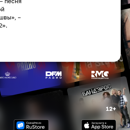
– песня
ой
швы», –
2».
12+