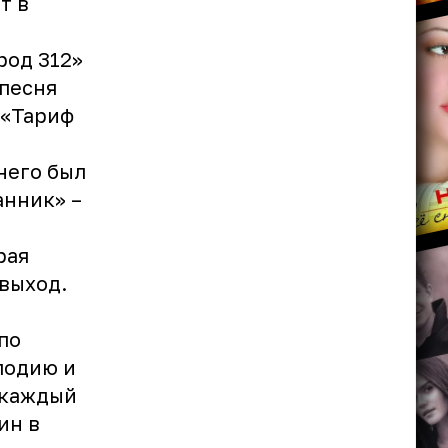
т в
род 312»
 песня
 «Тариф
него был
анник» –
рая
выход.
по
лодию и
 каждый
ин в