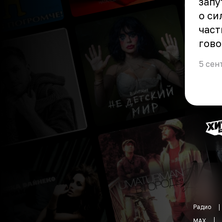
запу
о си
част
гово
5 сен
Радио
MAX