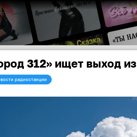
ород 312» ищет выход из
вости радиостанции