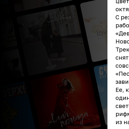
цвет
октя
С ре
рабо
«Дев
Ново
Трек
снят
совс
«Пес
зави
Ее, 
один
свет
рифм
из н