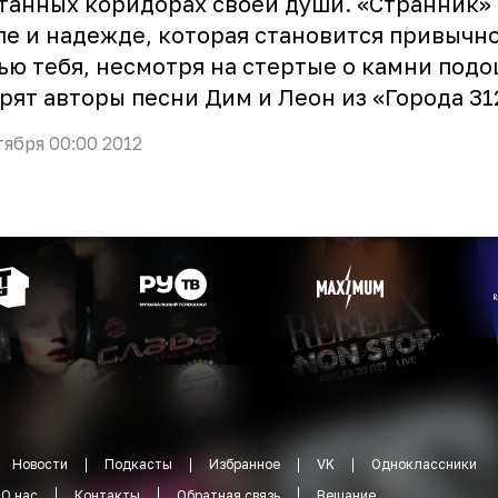
танных коридорах своей души. «Странник» 
ле и надежде, которая становится привычн
ью тебя, несмотря на стертые о камни подо
рят авторы песни Дим и Леон из «Города 31
тября 00:00 2012
Новости
Подкасты
Избранное
VK
Одноклассники
О нас
Контакты
Обратная связь
Вещание