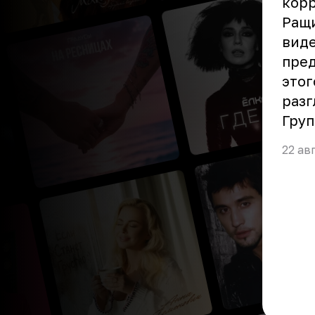
корр
Ращи
виде
пред
этог
разг
Груп
22 ав