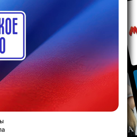
пы
ла