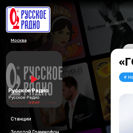
Москва
«Г
#
Но
Русское Радио
Русское Радио
ЭФИР
Станции
Золотой Граммофон