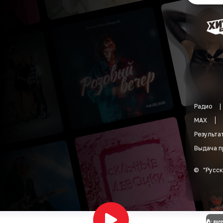
Радио
MAX
Результа
Выдача п
©
"
Русск