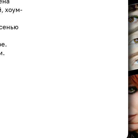
ена
, хоум-
осенью
е.
и.