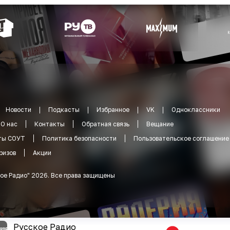
Новости
Подкасты
Избранное
VK
Одноклассники
О нас
Контакты
Обратная связь
Вещание
ты СОУТ
Политика безопасности
Пользовательское соглашение
ризов
Акции
ое Радио
"
2026
.
Все права защищены
Русское Радио