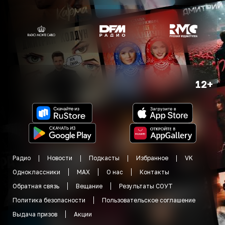
12+
Радио
Новости
Подкасты
Избранное
VK
Одноклассники
MAX
О нас
Контакты
Обратная связь
Вещание
Результаты СОУТ
Политика безопасности
Пользовательское соглашение
Выдача призов
Акции